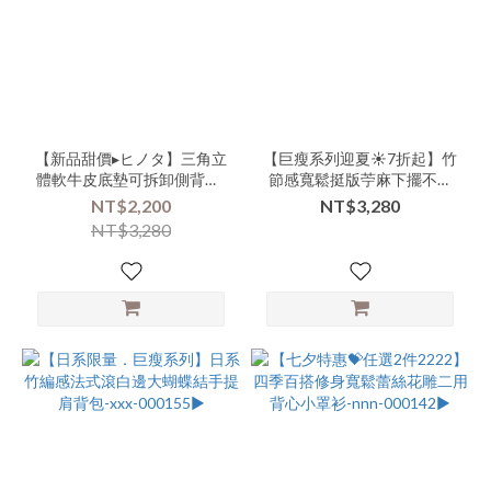
品
牌
商
品
【新品甜價▸ヒノタ】三角立
【巨瘦系列迎夏☀️7折起】竹
類
體軟牛皮底墊可拆卸側背包-
節感寬鬆挺版苧麻下擺不規
別-
vvv-000161▶
則細肩長洋-xxx-000156▶
NT$2,200
NT$3,280
上
NT$3,280
衣-
短
版
(19)
商
品
類
別-
外
搭-