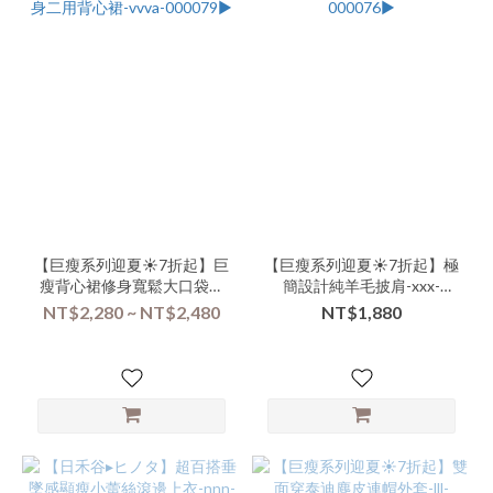
【巨瘦系列迎夏☀️7折起】巨
【巨瘦系列迎夏☀️7折起】極
瘦背心裙修身寬鬆大口袋外
簡設計純羊毛披肩-xxx-
搭連身二用背心裙-vvva-
000076▶
NT$2,280 ~ NT$2,480
NT$1,880
000079▶