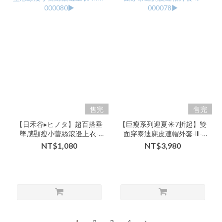
售完
售完
【日禾谷▸ヒノタ】超百搭垂
【巨瘦系列迎夏☀️7折起】雙
墜感顯瘦小蕾絲滾邊上衣-
面穿泰迪麂皮連帽外套-lll-
nnn-000080▶
000078▶
NT$1,080
NT$3,980