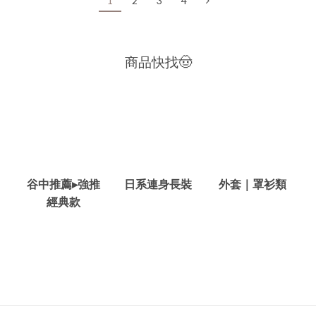
1
2
3
4
商品快找🤠
谷中推薦▸強推
日系連身長裝
外套｜罩衫類
經典款