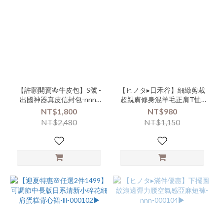
品
類
別-
配
件-
絲
巾
(3)
【許願開賣🎋牛皮包】S號 -
【ヒノタ▸日禾谷】細緻剪裁
看
出國神器真皮信封包-nnn-
超親膚修身混羊毛正肩T恤-
更
000119-(000131)▶
nnn-000106▶【白色款式易
NT$1,800
NT$980
多
沾染恕無七日鑑賞服務】
NT$2,480
NT$1,150