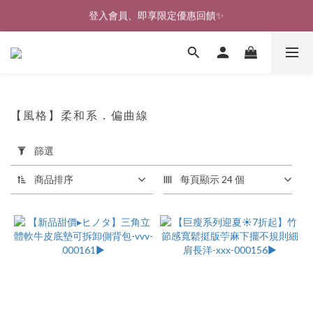
🎉新北淡水實體門市🤗歡迎蒞臨試穿🎉
🎉新北淡水實體門市🤗歡迎蒞臨試穿🎉
【風格】柔和系．偏曲線
88 件商品
套
篩選
用
篩
商品排序
每頁顯示 24 個
選
(0/20)
價格
(NT$)
~