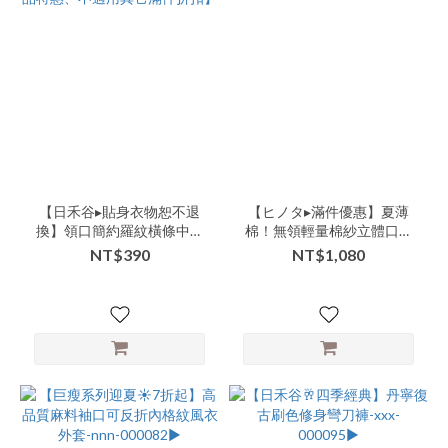
【日禾谷▸貼身衣物恕不退
【ヒノタ▸滿件優惠】夏薄
換】領口簡約羅紋橫條中長
棉！無領輕量棉紗立體口袋
版小背心 | 共2色 -xxx-
防曬小外套-xxx-000085▶
NT$390
NT$1,080
000096▶【單品特惠、不適
用其它滿件折扣】