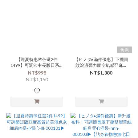
售完
【迎夏特惠🌸任選2件
【ヒノタ▸滿件優惠】下擺圖
1499】可調節中長版日系清
紋滾邊彈力腰空氣感亞麻短
新小碎花細肩蛋糕背心裙-lll-
褲-nnn-000104▶
NT$998
NT$1,380
000102▶
NT$1,150