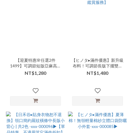
【迎夏特惠🌸任選2件
【ヒノタ▸滿件優惠】新升級
1499】可調節短版亞麻高質
布料！可調節長版下擺雙層
超美混色灰細肩內搭小背心-
蕾絲細肩背心洋裝-nnn-
NT$1,280
NT$1,480
lll-000101▶
000103▶【貼身衣物恕無七
日鑑賞服務】