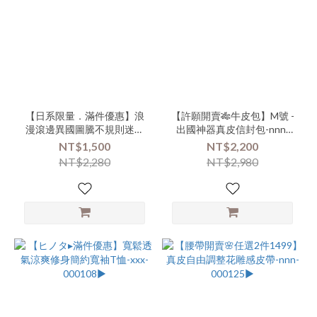
(9)
商
品
類
別-
下
著-
【日系限量．滿件優惠】浪
【許願開賣🎋牛皮包】M號 -
褲
漫滾邊異國圖騰不規則迷你
出國神器真皮信封包-nnn-
(9)
小披肩-xxx-000152▶
000131-(000119)▶
NT$1,500
NT$2,200
商
NT$2,280
NT$2,980
品
類
別-
連
身-
長
洋
(7)
商