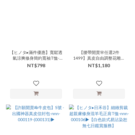
品
類
別-
上
衣-
中
長
版
【ヒノタ▸滿件優惠】寬鬆透
【腰帶開賣🌸任選2件
(4)
氣涼爽修身簡約寬袖T恤-
1499】真皮自由調整花雕感
xxx-000108▶
皮帶-nnn-000125▶
NT$798
NT$1,180
商
品
類
別-
配
件-
包
包
(3)
商