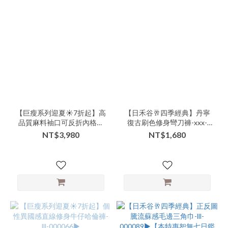
【巨瘦系列迎夏☀️7折起】高
【日禾谷🥂四季經典】丹寧
品質麻料袖口可反折內格紋
復古刷色修身彎刀褲-xxx-
風衣外套-nnn-000082▶
000095▶
NT$3,980
NT$1,680