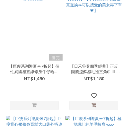
售完
【巨瘦系列迎夏☀️7折起】個
【日禾谷🥂四季經典】正反
性異國感直線修身牛仔哈倫
圖騰流蘇感毛邊三角巾-lll-
褲-lll-000066▶
000089▶【本特惠恕無七日
NT$1,480
NT$1,180
鑑賞退換🙏可以接受的美女
再下單💗】