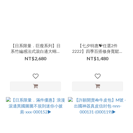
短
版
(13)
商
品
類
別-
【日系限量．巨瘦系列】日
【七夕特惠💝任選2件
系竹編感法式滾白邊大蝴蝶
2222】四季百搭修身寬鬆蕾
外
結手提肩背包-xxx-000155▶
絲花雕二用背心小罩衫-nnn-
搭-
NT$2,680
NT$1,480
000142▶
長
版
(11)
商
品
類
別-
下
著-
裙