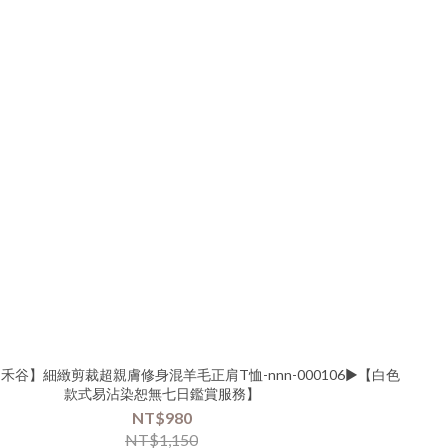
禾谷】細緻剪裁超親膚修身混羊毛正肩T恤-nnn-000106▶【白色
款式易沾染恕無七日鑑賞服務】
NT$980
NT$1,150