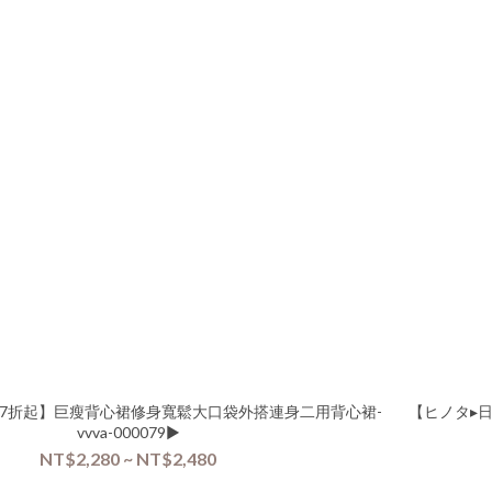
️7折起】巨瘦背心裙修身寬鬆大口袋外搭連身二用背心裙-
【ヒノタ▸日
vvva-000079▶
NT$2,280 ~ NT$2,480