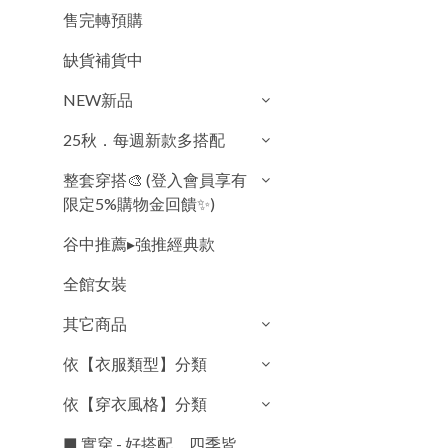
售完轉預購
缺貨補貨中
NEW新品
25秋．每週新款多搭配
整套穿搭🎨 (登入會員享有
限定5%購物金回饋✨)
谷中推薦▸強推經典款
全館女裝
其它商品
依【衣服類型】分類
依【穿衣風格】分類
■ 實穿 - 好搭配．四季皆