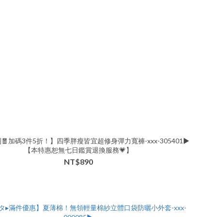
🧧加碼3件5折！】四季胖瘦皆宜超修身彈力寬褲-xxx-305401▶
【本特惠恕無七日鑑賞退換服務💗】
NT$890