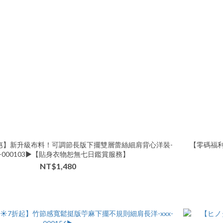
惠】新升級布料！可調節長版下擺雙層蕾絲細肩背心洋裝-
【零碼福利
n-000103▶【貼身衣物恕無七日鑑賞服務】
NT$1,480