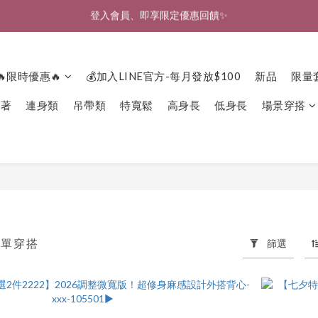
🎉新北淡水實體門市🤗歡迎蒞臨試穿🎉
🎉新北淡水實體門市🤗歡迎蒞臨試穿🎉
🔥限時優惠🔥
💰加入LINE官方-每月發放$100
新品
限量
下著
連身類
吊帶類
特寬鬆
高身長
低身長
場景穿搭
簡單穿搭
篩選
103 件商品