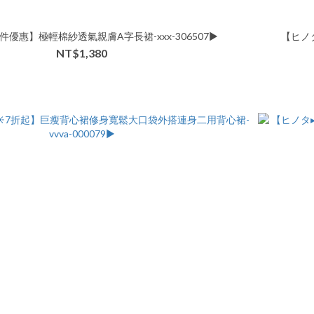
件優惠】極輕棉紗透氣親膚A字長裙-xxx-306507▶
【ヒノタ
NT$1,380