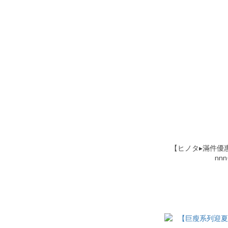
【ヒノタ▸滿件優
nn