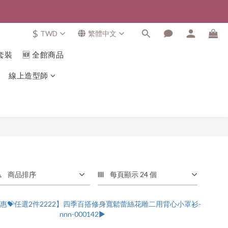
$
TWD
繁體中文
套裝
🆕 全館商品
線上造型師
商品排序
每頁顯示 24 個