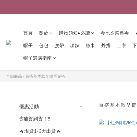
首頁
關於
購物須知▸必讀
🎋七夕祭典🎋
帽子
包包
腰帶
項鍊
絲巾
外搭
上衣
帽子選購指南
全部商品
/
百搭基本款🏅簡單穿搭
百搭基本款🏅
優惠活動
☝️補貨到貨！‼️
🔥現貨1-3天出貨🔥