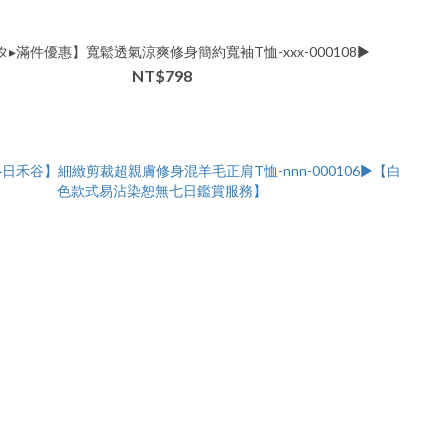
▸滿件優惠】寬鬆透氣涼爽修身簡約寬袖T恤-xxx-000108▶
NT$798