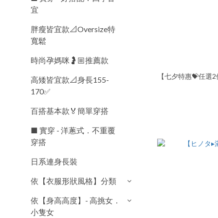
宜
胖瘦皆宜款📐Oversize特
寬鬆
時尚孕媽咪🤰🏼推薦款
【七夕特惠💝任選2
高矮皆宜款📐身長155-
170✅
百搭基本款🏅簡單穿搭
■ 實穿 - 洋蔥式．不重覆
穿搭
日系連身長裝
依【衣服形狀風格】分類
依【身高高度】- 高挑女．
小隻女