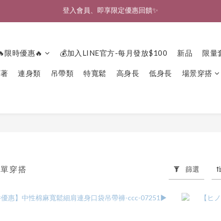
🎉新北淡水實體門市🤗歡迎蒞臨試穿🎉
🎉新北淡水實體門市🤗歡迎蒞臨試穿🎉
🔥限時優惠🔥
💰加入LINE官方-每月發放$100
新品
限量
下著
連身類
吊帶類
特寬鬆
高身長
低身長
場景穿搭
簡單穿搭
篩選
102 件商品