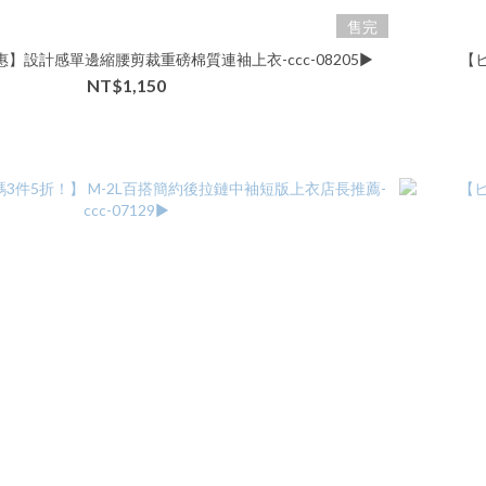
售完
】設計感單邊縮腰剪裁重磅棉質連袖上衣-ccc-08205▶
【ヒ
NT$1,150