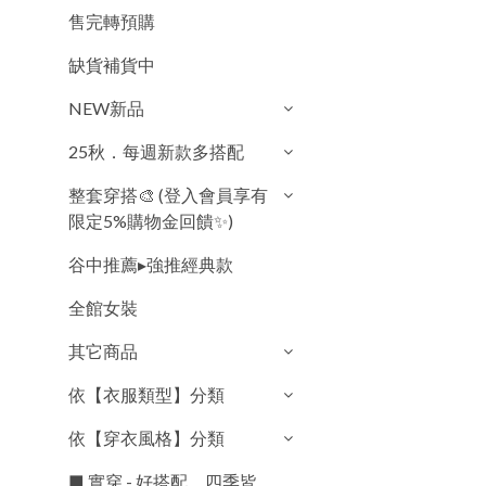
售完轉預購
缺貨補貨中
NEW新品
25秋．每週新款多搭配
整套穿搭🎨 (登入會員享有
限定5%購物金回饋✨)
谷中推薦▸強推經典款
全館女裝
其它商品
依【衣服類型】分類
依【穿衣風格】分類
■ 實穿 - 好搭配．四季皆