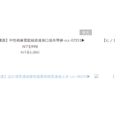
售完
惠】中性棉麻寬鬆細肩連身口袋吊帶褲-ccc-07251▶
【ヒノタ
NT$998
NT$1,380