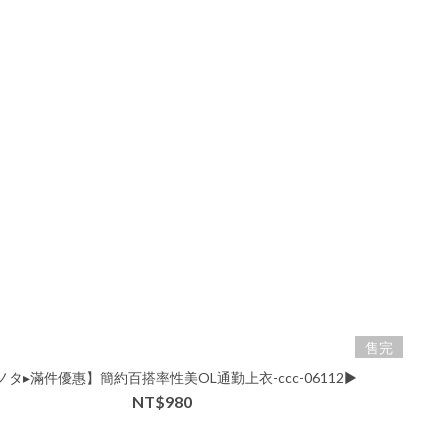
售完
ノタ▸滿件優惠】簡約百搭率性美OL通勤上衣-ccc-06112▶
NT$980