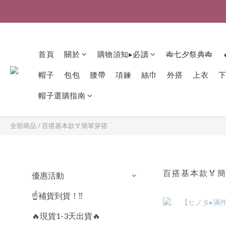
首頁
關於
購物須知▸必讀
🎋七夕祭典🎋
帽子
包包
腰帶
項鍊
絲巾
外搭
上衣
帽子選購指南
全部商品
/
百搭基本款🏅簡單穿搭
百搭基本款🏅
優惠活動
☝️補貨到貨！‼️
🔥現貨1-3天出貨🔥