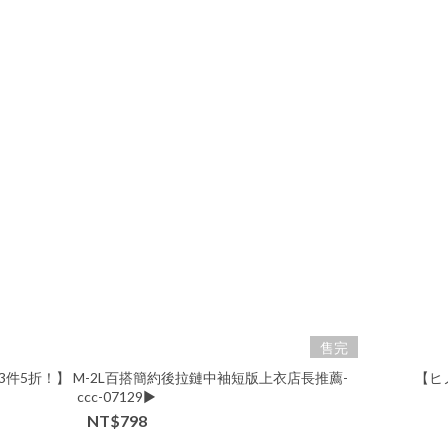
售完
3件5折！】 M-2L百搭簡約後拉鏈中袖短版上衣店長推薦-
【ヒ
ccc-07129▶
NT$798