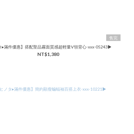
售完
▸滿件優惠】搭配聖品霧面質感超輕量V領背心-xxx-05243▶
NT$1,380