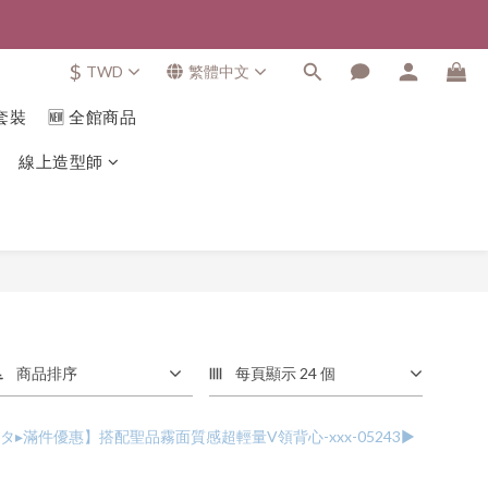
$
TWD
繁體中文
套裝
🆕 全館商品
線上造型師
商品排序
每頁顯示 24 個