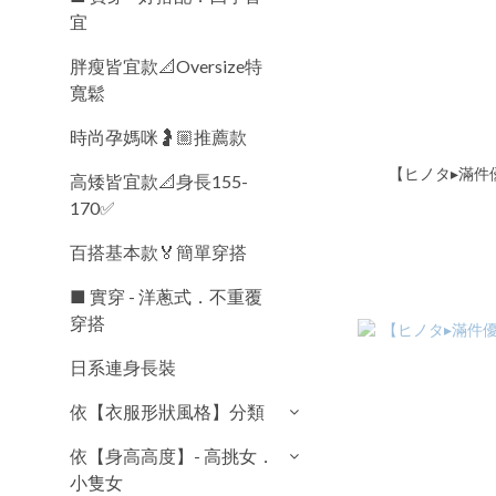
宜
胖瘦皆宜款📐Oversize特
寬鬆
時尚孕媽咪🤰🏼推薦款
【ヒノタ▸滿件優
高矮皆宜款📐身長155-
170✅
百搭基本款🏅簡單穿搭
■ 實穿 - 洋蔥式．不重覆
穿搭
日系連身長裝
依【衣服形狀風格】分類
依【身高高度】- 高挑女．
小隻女