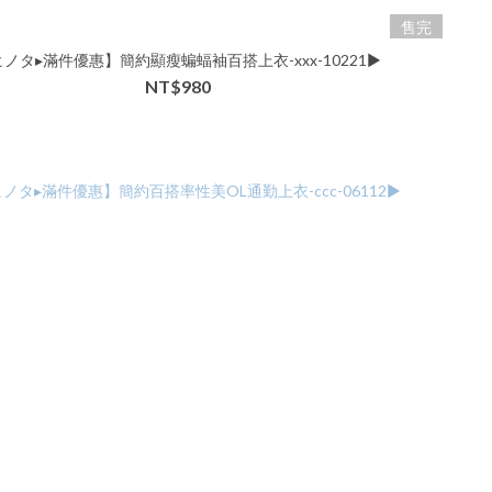
售完
ノタ▸滿件優惠】簡約顯瘦蝙蝠袖百搭上衣-xxx-10221▶
NT$980