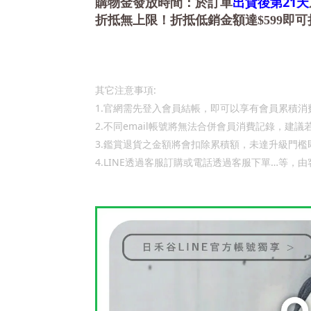
21
購物金發放時間：於訂單
出貨後第
天
折抵無上限！折抵低銷金額達$599即可
:
其它注意事項
1.
官網需先登入會員結帳，即可以享有會員累積消
2.
email
不同
帳號將無法合併會員消費記錄，建議
3.
鑑賞退貨之金額將會扣除累積額，未達升級門檻
4.LINE
…
透過客服訂購或電話透過客服下單
等，由