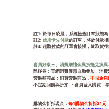
1:
註
於每日凌晨，系統檢查訂單狀態為
2:
註
信用卡先付款
的訂單
，將於付款後
3:
註
超取付款
的訂單會較慢，於取貨後
會員好康三、消費贈禮金與折抵兌換與
酷碰券
：官網消費優惠自動疊加，消費
不限金額
套裝類商品：消費
套裝商品，
:
不定期回饋與折扣
會員登入購買，
1
$1
購物金折抵現金：
每
購物金折抵
元