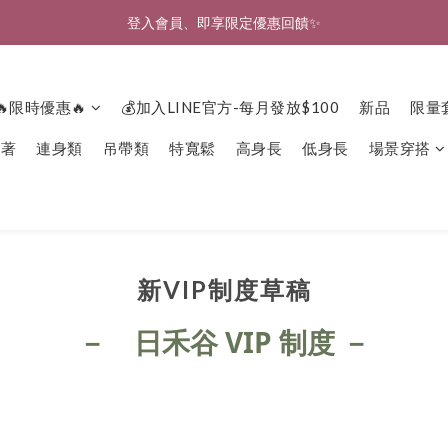
登入會員、即享限定優惠回饋✨
🎉新北淡水實體門市🤗歡迎蒞臨試穿🎉
🎉新北淡水實體門市🤗歡迎蒞臨試穿🎉
🔥限時優惠🔥
💰加入LINE官方-每月發放$100
新品
限量
下著
連身類
吊帶類
特寬鬆
高身長
低身長
場景穿搭
新VIP制度草稿
日禾谷
VIP
－
制度 －