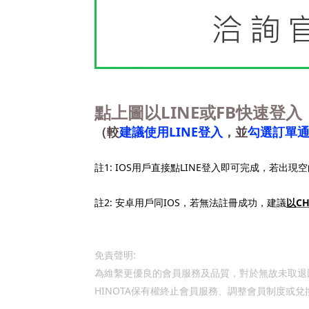
LINE
FB
點上圖以
或
快速登入
LINE
（較
建議使用
登入
，並
勾選訂單
1: IOS
LINE
註
用戶直接點
登入即可完成，若出現空
2:
IOS
C
以
註
安卓用戶同
，若無法註冊成功，建議
:
免責聲明
為維繫更優良的會員服務及品質，對於無故未取退
HINOTA
保有權終止會員服務、調整會員制度或兌