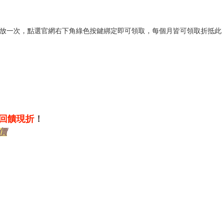
)發放一次，點選官網右下角綠色按鍵綁定即可領取，每個月皆可領取折抵此
單回饋現折
！
價