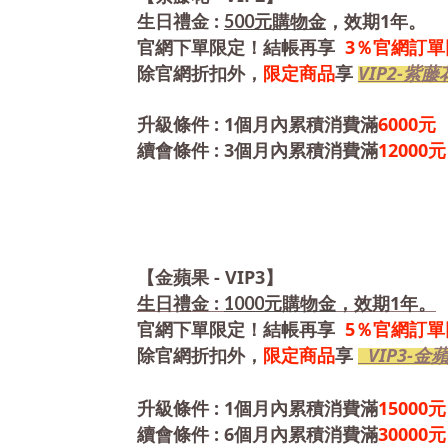
:
1年
500
生日禮金
元購物金
，效期
。
3％官網訂
官網下單限定！結帳再享
VIP2-紫藤
除官網折扣外，
限定商品
享
: 1
6000
升級條件
個月內累積消費滿
元
: 3
12000
續會條件
個月內累積消費滿
元
- VIP3
【金蘋果
】
:
1年
1000
生日禮金
元購物金
，效期
。
5％官網訂
官網下單限定！結帳再享
VIP3-金
除官網折扣外，
限定商品
享
: 1
15000
升級條件
個月內累積消費滿
元
: 6
30000
續會條件
個月內累積消費滿
元