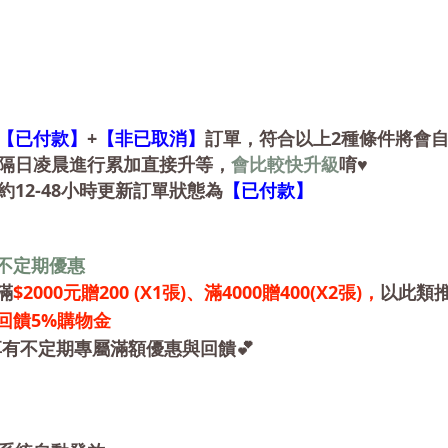
+
2
【已付款】
【非已取消】
訂單，符合以上
種條件將會
隔日凌晨進行累加直接升等，
會比較快升級
唷
♥
12-48
約
小時更新訂單狀態為
【已付款】
不定期優惠
$2000
200
(X1張)、滿4000贈400(X2張)
，
滿
元贈
以此類
回饋5%購物金
享有
不定期專屬滿額優惠與回饋💕