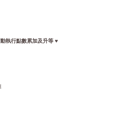
自動執行點數累加及升等
♥
推