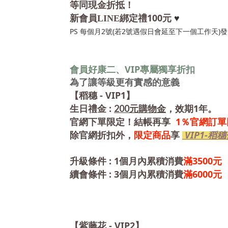
等同現金折抵！
100
新會員LINE綁定禮
元
♥
PS 每個月2號(若2號遇假日會延至下一個工作天
VIP
會員好康二、
專屬獨享折扣
為了讓等級更有實感的意義
- VIP1
【稻穗
】
:
1年
200
生日禮金
元購物金
，效期
。
1％官網訂
官網下單限定！結帳再享
VIP1-稻穗
除官網折扣外，
限定商品
享
: 1
3500
升級條件
個月內累積消費
滿
元
: 3
6000
續會條件
個月內累積消費
滿
元
- VIP2
【紫藤花
】