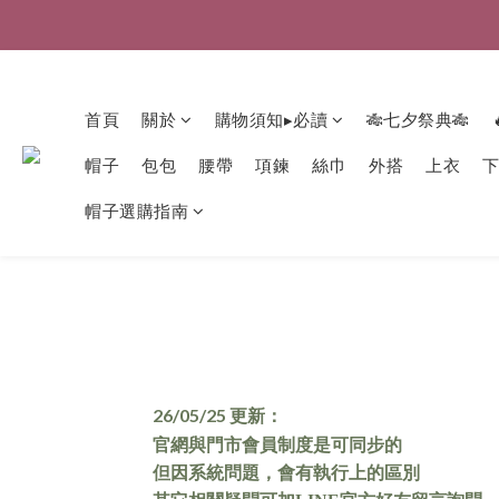
首頁
關於
購物須知▸必讀
🎋七夕祭典🎋
帽子
包包
腰帶
項鍊
絲巾
外搭
上衣
帽子選購指南
26/05/25 更新：
官網與門市會員制度是可同步的
但因系統問題，會有執行上的區別