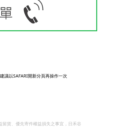
SAFARI
以
建議
開新分頁再操作一次
益留貨、優先寄件權益損失之事宜，日禾谷