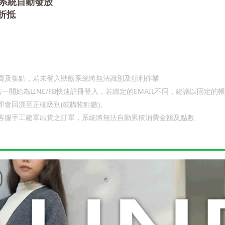
系統自動發放
折抵
費及集點，若未登入狀態系統將無法識別及順利作業
LINE/FB
EMAIL
若一開始為
快速註冊登入，若綁定的
不同，建議以固定的帳
(
)
即會回溯至正確級別
或購物點數
。
客服手工建單出貨之訂單，系統將無法自動累積消費金額及點數