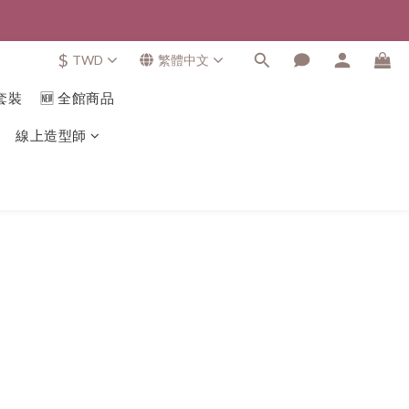
$
TWD
繁體中文
套裝
🆕 全館商品
線上造型師