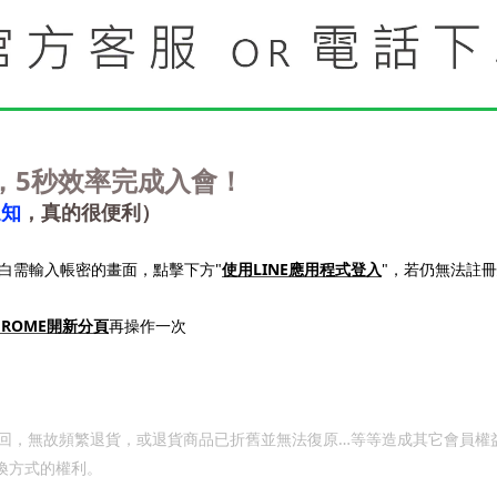
5
，
秒效率完成入會！
通知
，真的很便利）
"
LINE
"
白需輸入帳密的畫面，點擊下方
使用
應用程式登入
，若仍無法註冊
HROME
開新分頁
再操作一次
…
回，無故頻繁退貨，或退貨商品已折舊並無法復原
等等造成其它會員權
換方式的權利。