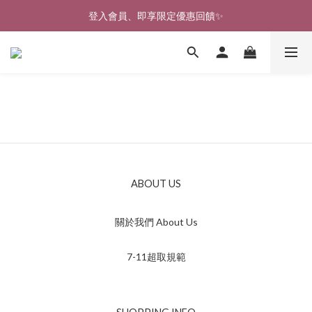
🎉新北淡水實體門市🤗歡迎蒞臨試穿🎉
登入會員、即享限定優惠回饋✨
🎉新北淡水實體門市🤗歡迎蒞臨試穿🎉
ABOUT US
關於我們 About Us
7-11超取規範