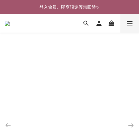
🎉新北淡水實體門市🤗歡迎蒞臨試穿🎉
登入會員、即享限定優惠回饋✨
🎉新北淡水實體門市🤗歡迎蒞臨試穿🎉