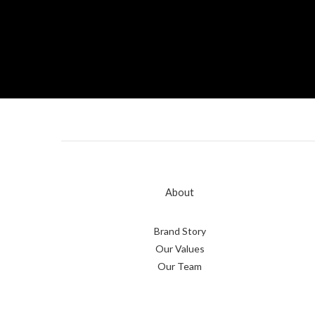
About
Brand Story
Our Values
Our Team