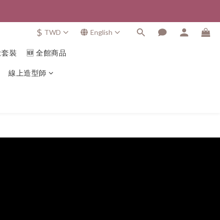
$
TWD
English
量套裝
🆕 全館商品
線上造型師