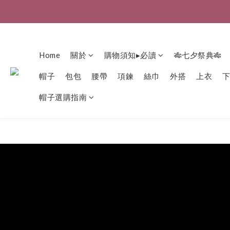
Home
關於
購物須知▸必讀
🎋七夕祭典🎋
帽子
包包
腰帶
項鍊
絲巾
外搭
上衣
帽子選購指南