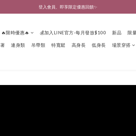
🎉新北淡水實體門市🤗歡迎蒞臨試穿🎉
登入會員、即享限定優惠回饋✨
🎉新北淡水實體門市🤗歡迎蒞臨試穿🎉
🔥限時優惠🔥
💰加入LINE官方-每月發放$100
新品
限
下著
連身類
吊帶類
特寬鬆
高身長
低身長
場景穿搭