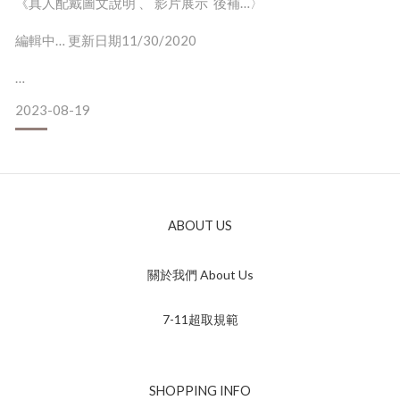
《真人配戴圖文說明 、 影片展示 後補…〉
直接粘貼即可
編輯中… 更新日期11/30/2020
【1、成人頭圍平均值】
擔心帽子尺寸問題嗎?
2023-08-19
常見帽款
其實7成以上的帽款，材質有韌度、配戴都會稍有彈性
（３）使用粘貼式帽貼
以下介紹 "普遍&#
普遍的材質是保麗龍，後有背膠，粘貼在帽子內緣的汗帶外側
或內側，增加厚度的方式來縮小帽圍
(1) 【漁夫帽】（BUCKET HAT）
帽子覺得有一點點鬆，或著覺得因頭型關係，位置希望固定一
ABOUT US
個角度
英文名為BUCKET HAT，顧名思義，是不是很像水桶倒過來的
可以使用這個簡便的方式
樣子呢！
便
關於我們 About Us
7-11超取規範
SHOPPING INFO