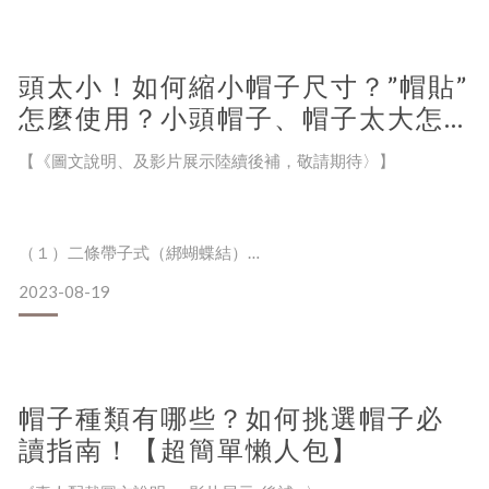
擔心帽子太鬆? 會飛走？！
兒童頭圍尺寸建議
商品頁帽深測量方式
頭太小！如何縮小帽子尺寸？”帽貼”
(A) 一般布帽 (B) 頂部平面式 帽款
怎麼使用？小頭帽子、帽子太大怎
麼縮小【超簡單懶人包】
【《圖文說明、及影片展示陸續後補，敬請期待〉】
不同款式 帽子 的 平均 帽深建議
（１）二條帶子式（綁蝴蝶結）
● 漁夫帽型
2023-08-19
帽子內側常見有二條帶子，是用來縮小帽圍用
簡單的綁活的蝴蝶結即可
● 貝雷帽/ 報童帽/ 八角帽 帽型
依照想要縮小的程度調整
● 紳士帽型
帽子種類有哪些？如何挑選帽子必
● 老帽/ 鴨舌帽/ 棒球帽型
讀指南！【超簡單懶人包】
（２）魔鬼氈式的簡便貼片式