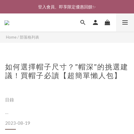
🎉新北淡水實體門市🤗歡迎蒞臨試穿🎉
登入會員、即享限定優惠回饋✨
🎉新北淡水實體門市🤗歡迎蒞臨試穿🎉
Home
/
部落格列表
如何選擇帽子尺寸？”帽深”的挑選建
議！買帽子必讀【超簡單懶人包】
目錄
成人頭圍平均值
2023-08-19
頭圍測量方式
選擇帽子尺寸最重要的事