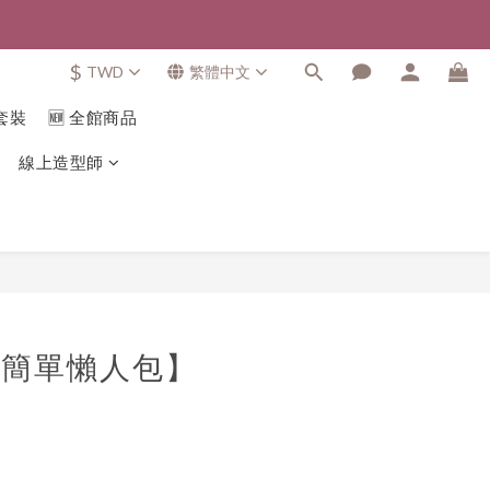
$
TWD
繁體中文
套裝
🆕 全館商品
線上造型師
超簡單懶人包】