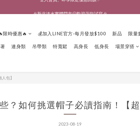
🎉新北淡水實體門市🤗歡迎蒞臨試穿🎉
🎉新北淡水實體門市🤗歡迎蒞臨試穿🎉
登入會員、即享限定優惠回饋✨
🔥限時優惠🔥
💰加入LINE官方-每月發放$100
新品
限量
🎉新北淡水實體門市🤗歡迎蒞臨試穿🎉
下著
連身類
吊帶類
特寬鬆
高身長
低身長
場景穿搭
懶人包】
些？如何挑選帽子必讀指南！【
2023-08-19