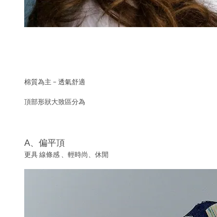
棉質為主 – 透氣舒適
頂部形狀大致區分為
A、偏平頂
更具 線條感 、輕時尚、休閒