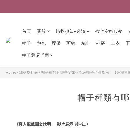
首頁
關於
購物須知▸必讀
🎋七夕祭典🎋
帽子
包包
腰帶
項鍊
絲巾
外搭
上衣
帽子選購指南
Home
/
部落格列表
/
帽子種類有哪些？如何挑選帽子必讀指南！【超簡單
帽子種類有哪
《真人配戴圖文說明
、
影片展示
後補
…
〉