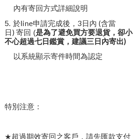
內有寄回方式詳細說明
line
3
(
5.
於
申請完成後，
日內
含當
)
是為了避免買方要退貨，卻小
日
寄回 (
不心超過七日鑑賞，建議三日內寄出)
以系統顯示寄件時間為認定
特別注意：
★
超過期效寄回之客戶，請先匯款支付