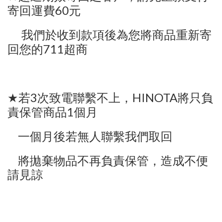
60
寄回運費
元
我們於收到款項後為您將商品重新寄
711
回您的
超商
3
HINOTA
★
若
次致電聯繫不上，
將只負
1
責保管商品
個月
一個月後若無人聯繫我們取回
將拋棄物品不再負責保管，造成不便
請見諒