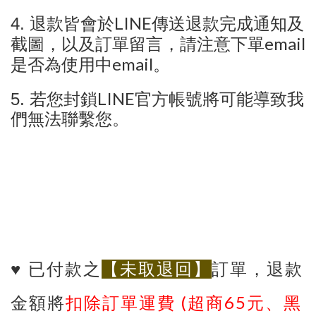
LINE
4.
退款皆會於
傳送退款完成通知及
email
截圖，以及訂單留言，請注意下單
email
是否為使用中
。
LINE
5.
若您封鎖
官方帳號將可能導致我
們無法聯繫您。
♥️
已付款之
【未取退回】
訂單，退款
(
65
金額將
扣除訂單運費
超商
元、黑