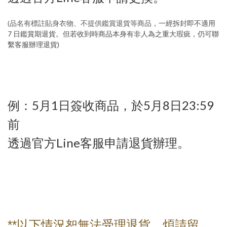
(品名有標註貼身衣物、不提供鑑賞退貨等商品
，一經拆封即不適用
7 日鑑賞期退貨。但
若收到時商品本身有非人為之重大瑕疵，仍可聯
繫客服辦理退貨)
例：
5
月
1
日簽收商品，於
5
月
8
日
23:59
前
透過官方
Line
客服申請退貨辦理。
**
以下情況恕無法受理退貨，煩請留