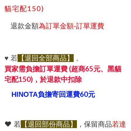
150)
貓宅配
-
退款金額
為訂單金額
訂單運費
♥️
若
【退回全部商品】
，
買家需負擔訂單運費
(
超商
65
元、黑貓
宅配
150)
，於退款中扣除
60
HINOTA
負擔寄回運費
元
♥️
若
【退回部份商品】
，保留商品
若達