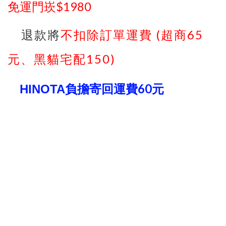
$1980
免運門崁
(
65
退款將
不扣除訂單運費
超商
150)
元、黑貓宅配
60
HINOTA
負擔寄回運費
元