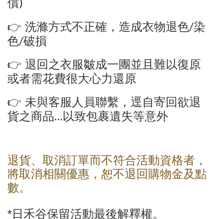
)
償
/
👉
洗滌方式不正確，造成衣物退色
染
/
色
破損
👉
退回之衣服皺成一團並且難以復原
或者需花費很大心力還原
👉
未與客服人員聯繫，逕自寄回欲退
…
貨之商品
以致包裹遺失等意外
退貨、取消訂單而不符合活動資格者，
將取消相關優惠，恕不退回購物金及點
數。
*
日禾谷
保留活動最後解釋權。