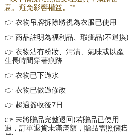
**
意。避免影響權益。
👉
衣物吊牌拆除將視為衣服已使用
(
)
👉
商品註明為福利品、瑕疵品
不退換
👉
衣物沾有粉妝、污漬、氣味或以產
生長時間穿著痕跡
👉
衣物已下過水
👉
衣物已做過修改
7
👉
超過簽收後
日
(
👉
未將贈品完整退回
若贈品已使用
過，訂單退貨未滿滿額，贈品需照價賠