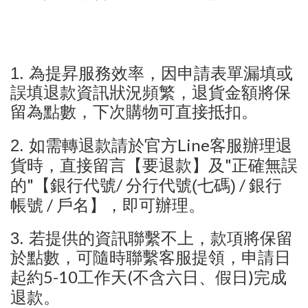
1.
為提昇服務效率，因申請表單漏填或
誤填退款資訊狀況頻繁，退貨金額將保
留為點數，下次購物可直接抵扣。
Line
2.
如需轉退款請於官方
客服辦理退
"
貨時，直接留言【要退款】及
正確無誤
"
/
/
的
【銀行代號
分行代號(七碼)
銀行
/
帳號
戶名】，即可辦理。
3.
若提供的資訊聯繫不上，款項將保留
於點數，可隨時聯繫客服提領，申請日
5-10
(
)
起約
工作天
不含六日、假日
完成
退款。