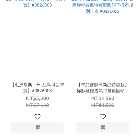
【七夕祭典 - 4件組🎋可另單
【單品嘗鮮🥂新品特惠款】
買】#0826003
棉麻極輕透氣特寬鬆圓領下
擺不規則上衣 #0826002
NT$5,500
NT$1,580
NT$7,160
NT$1,580