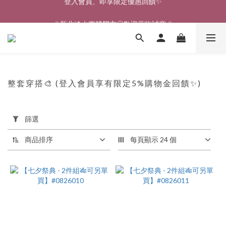
🎉新北淡水實體門市🤗歡迎蒞臨試穿🎉
🎉新北淡水實體門市🤗歡迎蒞臨試穿🎉
整套穿搭🎨 (登入會員享有限定5%購物金回饋✨)
331
件商品
套
用
篩選
篩
選
商品排序
每頁顯示 24 個
(0/20)
價格
(NT$)
~