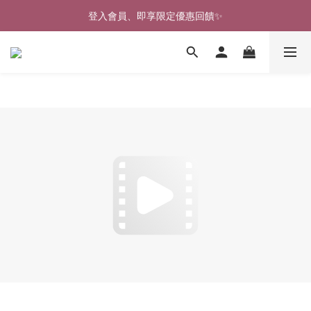
🎉新北淡水實體門市🤗歡迎蒞臨試穿🎉
登入會員、即享限定優惠回饋✨
🎉新北淡水實體門市🤗歡迎蒞臨試穿🎉