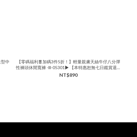
造型中
【零碼福利🧧加碼3件5折！】輕量親膚天絲牛仔八分彈
性褲頭休閒寬褲 -lll-05301▶ 【本特惠恕無七日鑑賞退換
服務💗】
NT$890