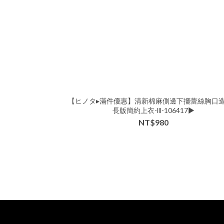
【ヒノタ▸滿件優惠】清新棉麻側邊下擺蕾絲胸口
長版簡約上衣-lll-106417▶
NT$980