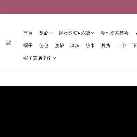
首頁
關於
購物須知▸必讀
🎋七夕祭典🎋
帽子
包包
腰帶
項鍊
絲巾
外搭
上衣
帽子選購指南