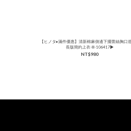
【ヒノタ▸滿件優惠】清新棉麻側邊下擺蕾絲胸口
長版簡約上衣-lll-106417▶
NT$980