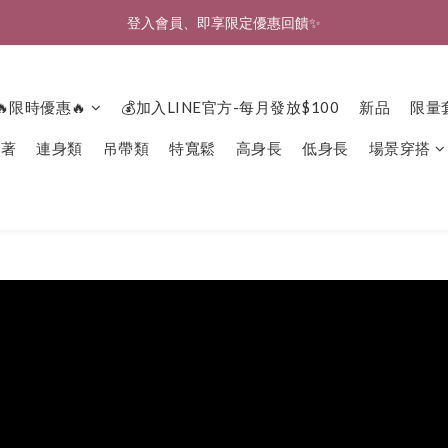
🎉新北淡水實體門市🤗歡迎蒞臨試穿🎉
🎉新北淡水實體門市🤗歡迎蒞臨試穿🎉
🔥限時優惠🔥
💰加入LINE官方-每月發放$100
新品
限量
下著
連身類
吊帶類
特寬鬆
高身長
低身長
場景穿搭