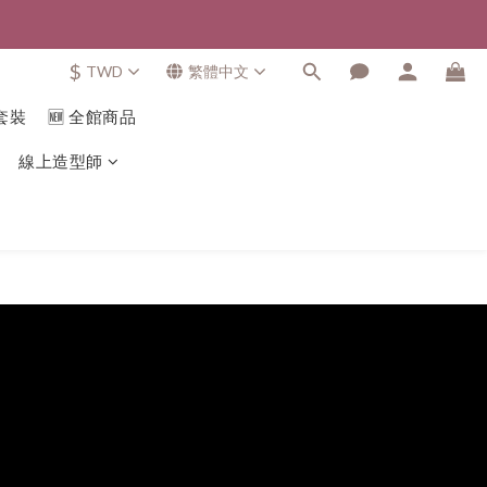
$
TWD
繁體中文
套裝
🆕 全館商品
線上造型師