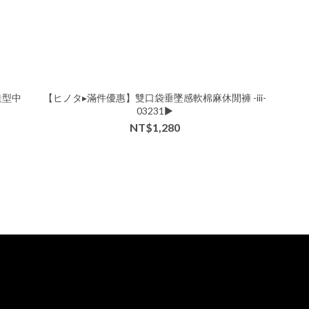
造型中
【ヒノタ▸滿件優惠】雙口袋垂墜感軟棉麻休閒褲 -iii-
03231▶
NT$1,280