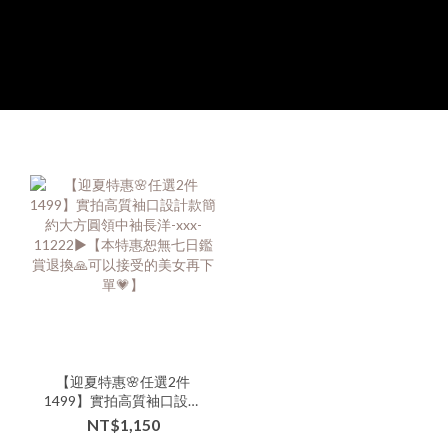
【迎夏特惠🌸任選2件
1499】實拍高質袖口設計
款簡約大方圓領中袖長洋-
NT$1,150
xxx-11222▶【本特惠恕無