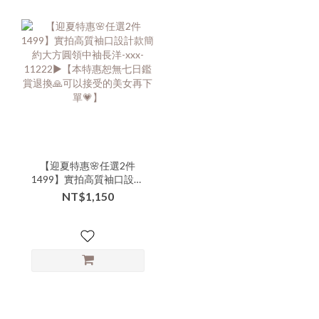
【迎夏特惠🌸任選2件
1499】實拍高質袖口設計
款簡約大方圓領中袖長洋-
NT$1,150
xxx-11222▶【本特惠恕無
七日鑑賞退換🙏可以接受
的美女再下單💗】