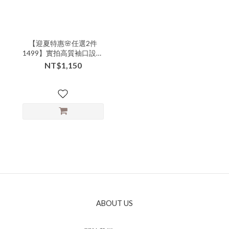
【迎夏特惠🌸任選2件
1499】實拍高質袖口設計
款簡約大方圓領中袖長洋-
NT$1,150
xxx-11222▶【本特惠恕無
七日鑑賞退換🙏可以接受
的美女再下單💗】
ABOUT US