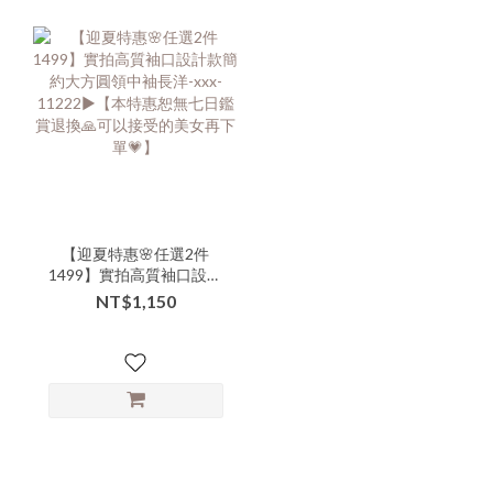
【迎夏特惠🌸任選2件
1499】實拍高質袖口設計
款簡約大方圓領中袖長洋-
NT$1,150
xxx-11222▶【本特惠恕無
七日鑑賞退換🙏可以接受
的美女再下單💗】