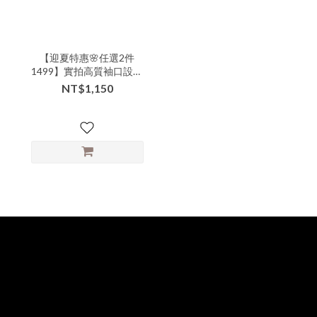
【迎夏特惠🌸任選2件
1499】實拍高質袖口設計
款簡約大方圓領中袖長洋-
NT$1,150
xxx-11222▶【本特惠恕無
七日鑑賞退換🙏可以接受
的美女再下單💗】