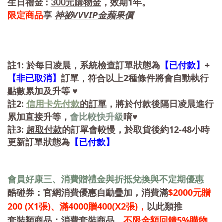
:
1
300
生日禮金
元購物金
，效期
年。
VVVIP金蘋果
限定商品
享
神祕
價
1:
+
註
於每日凌晨，系統檢查訂單狀態為
【已付款】
2
【非已取消】
訂單，符合以上
種條件將會自動執行
點數累加及升等
♥
2:
註
信用卡先付款
的訂單
，將於付款後隔日凌晨進行
累加直接升等，
會比較快升級
唷
♥
3:
12-48
註
超取付款
的訂單會較慢，於取貨後約
小時
更新訂單狀態為
【已付款】
會員好康三、消費贈禮金與折抵兌換與不定期優惠
$2000
酷碰券
：官網消費優惠自動疊加，消費滿
元贈
200
(X1張)、滿4000贈400(X2張)
，
以此類推
不限金額回饋5%購物
套裝類商品：消費
套裝商品，