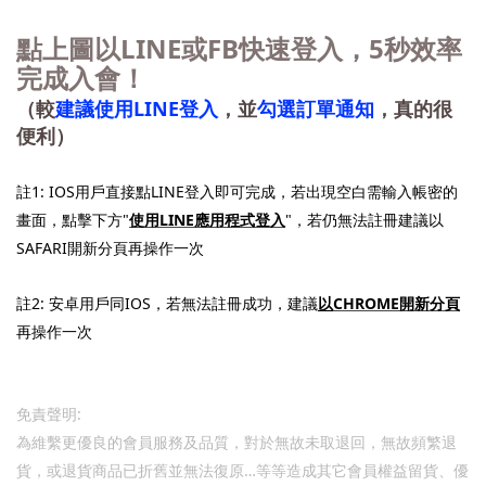
LINE
FB
5
點上圖以
或
快速登入，
秒效率
完成入會！
LINE
（較
建議使用
登入
，並
勾選訂單通知
，真的很
便利）
1: IOS
LINE
註
用戶直接點
登入即可完成，若出現空白需輸入帳密的
"
LINE
"
以
畫面，點擊下方
使用
應用程式登入
，若仍無法註冊建議
SAFARI
開新分頁再操作一次
2:
IOS
CHROME
以
註
安卓用戶同
，若無法註冊成功，建議
開新分頁
再操作一次
:
免責聲明
為維繫更優良的會員服務及品質，對於無故未取退回，無故頻繁退
…
貨，或退貨商品已折舊並無法復原
等等造成其它會員權益留貨、優