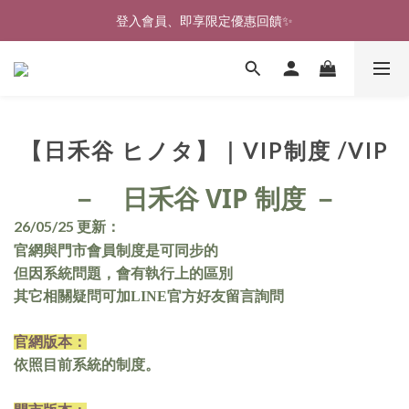
🎉新北淡水實體門市🤗歡迎蒞臨試穿🎉
登入會員、即享限定優惠回饋✨
🎉新北淡水實體門市🤗歡迎蒞臨試穿🎉
【日禾谷 ヒノタ】｜VIP制度 /VIP
日禾谷
VIP
－
制度 －
26/05/25 更新：
官網與門市會員制度是可同步的
但因系統問題，會有執行上的區別
其它相關疑問可加LINE官方好友留言詢問
官網版本：
依照目前系統的制度。