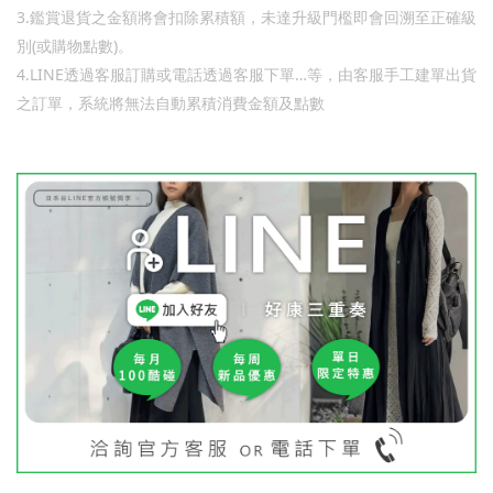
3.
鑑賞退貨之金額將會扣除累積額，未達升級門檻即會回溯至正確級
(
)
別
或購物點數
。
4.LINE
…
透過客服訂購或電話透過客服下單
等，由客服手工建單出貨
之訂單，系統將無法自動累積消費金額及點數