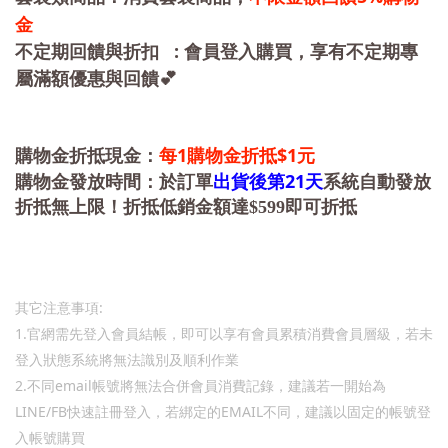
金
:
不定期回饋與折扣
會員登入購買，享有
不定期專
屬滿額優惠與回饋💕
1
$1
購物金折抵現金：
每
購物金折抵
元
21
購物金發放時間：於訂單
出貨後第
天
系統自動發放
折抵無上限！折抵低銷金額達$599即可折抵
:
其它注意事項
1.
官網需先登入會員結帳，即可以享有會員累積消費會員層級，若未
登入狀態系統將無法識別及順利作業
2.
email
不同
帳號將無法合併會員消費記錄，建議若一開始為
LINE/FB
EMAIL
快速註冊登入，若綁定的
不同，建議以固定的帳號登
入帳號購買