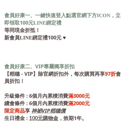
會員好康一、一鍵快速登入點選官網下方ICON，立
100
即領取
元LINE綁定禮
等同現金折抵！
100
新會員LINE綁定禮
元
♥
VIP
會員好康二、
專屬獨享折扣
- VIP
97
【稻穗
】除官網折扣外，每次購買再享
折
會
員折扣！
: 6
3000
升級條件
個月內累積消費
滿
元
: 6
2000
續會條件
個月內累積消費
滿
元
VIP稻穗
限定商品
享
神祕
價
:
1
100
生日禮金
元購物金
，效期
年。