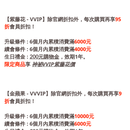
- VVIP
95
【紫藤花
】除官網折扣外，每次購買再享
折
會員折扣！
: 6
6000
升級條件
個月內累積消費滿
元
: 6
4000
續會條件
個月內累積消費滿
元
:
1
200
生日禮金
元購物金
，效期
年。
VVIP紫藤花
限定商品
享
神祕
價
- VVVIP
9
【金蘋果
】除官網折扣外，每次購買再享
折
會員折扣！
: 6
10000
升級條件
個月內累積消費滿
元
: 6
6000
續會條件
個月內累積消費滿
元