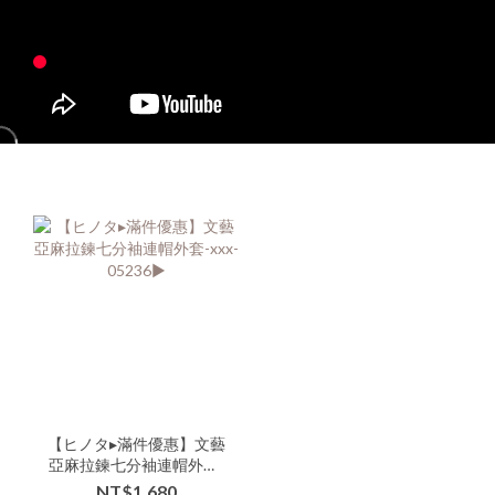
【ヒノタ▸滿件優惠】文藝
亞麻拉鍊七分袖連帽外套-
xxx-05236▶
NT$1,680