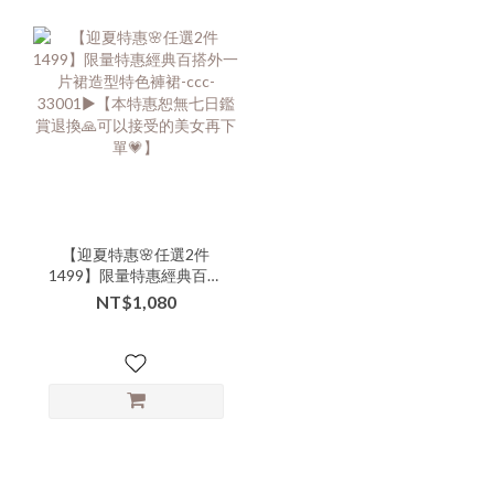
【迎夏特惠🌸任選2件
1499】限量特惠經典百搭
外一片裙造型特色褲裙-
NT$1,080
ccc-33001▶【本特惠恕無
七日鑑賞退換🙏可以接受
的美女再下單💗】