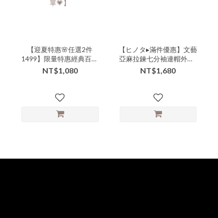
【迎夏特惠🌸任選2件
【ヒノタ▸滿件優惠】文藝
1499】限量特惠經典百搭
亞麻拉鍊七分袖連帽外套-
外一片裙造型特色褲裙-
xxx-05236▶
NT$1,080
NT$1,680
ccc-33001▶【本特惠恕無
七日鑑賞退換🙏可以接受
的美女再下單💗】