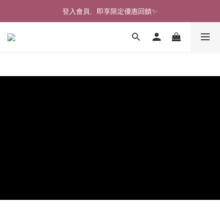
🎉新北淡水實體門市🤗歡迎蒞臨試穿🎉
登入會員、即享限定優惠回饋✨
🎉新北淡水實體門市🤗歡迎蒞臨試穿🎉