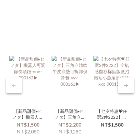
【新品甜價▸ヒ
【新品甜價▸ヒ
【七夕特惠💝任
ノタ】機器人可
ノタ】三角立體
選2件2222】空
調節長項鏈-
軟牛皮底墊可拆
氣感襯衫棉挺版
NT$1,500
NT$2,200
NT$1,580
nnn-000162▶
卸側背包-vvv-
微泡泡袖小魚尾
NT$2,080
NT$3,280
000161▶
長洋裝-xxx-