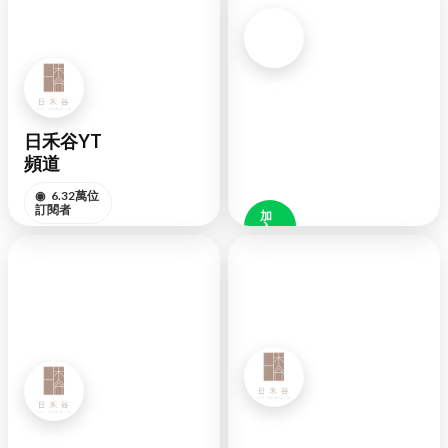
LINE
官方
日禾谷YT
◉
好
頻道
友
48K
◉
6.32萬位
訂閱者
加
入
好
訂閱頻道
友
YOUTUBE
LINE
日禾谷FB
日禾谷IG