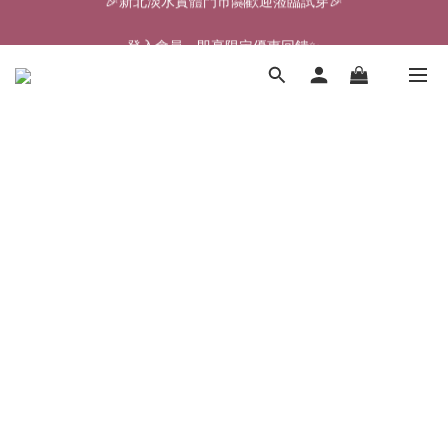
🎉新北淡水實體門市🤗歡迎蒞臨試穿🎉
登入會員、即享限定優惠回饋✨
🎉新北淡水實體門市🤗歡迎蒞臨試穿🎉