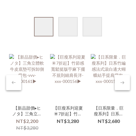
【新品甜價▸ヒ
【巨瘦系列迎夏
【日系限量．巨
ノタ】三角立體
☀️7折起】竹節
瘦系列】日系竹
軟牛皮底墊可拆
感寬鬆挺版苧麻
編感法式滾白邊
NT$2,200
NT$3,280
NT$2,680
卸側背包-vvv-
下擺不規則細肩
大蝴蝶結手提肩
NT$3,280
000161▶
長洋-xxx-
背包-xxx-