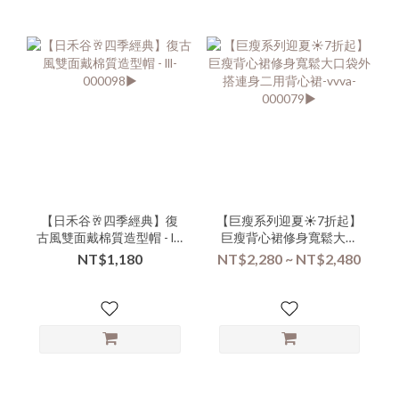
【日禾谷🥂四季經典】復
【巨瘦系列迎夏☀️7折起】
古風雙面戴棉質造型帽 - lll-
巨瘦背心裙修身寬鬆大口
000098▶
袋外搭連身二用背心裙-
NT$1,180
NT$2,280 ~ NT$2,480
vvva-000079▶