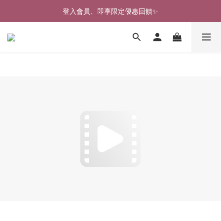
🎉新北淡水實體門市🤗歡迎蒞臨試穿🎉
登入會員、即享限定優惠回饋✨
🎉新北淡水實體門市🤗歡迎蒞臨試穿🎉