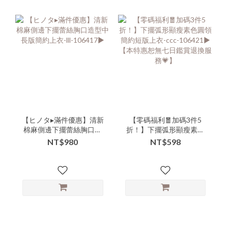
【ヒノタ▸滿件優惠】清新
【零碼福利🧧加碼3件5
棉麻側邊下擺蕾絲胸口造
折！】下擺弧形顯瘦素色
型中長版簡約上衣-lll-
圓領簡約短版上衣-ccc-
NT$980
NT$598
106417▶
106421▶ 【本特惠恕無七
日鑑賞退換服務💗】