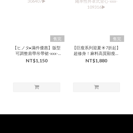
售完
售完
【ヒノタ▸滿件優惠】版型
【巨瘦系列迎夏☀️7折起】
可調整肩帶吊帶裙-xxx-
超修身！麻料高質顯瘦下
306407▶
擺抽繩率性外罩式背心-
NT$1,150
NT$1,880
xxx-109316▶