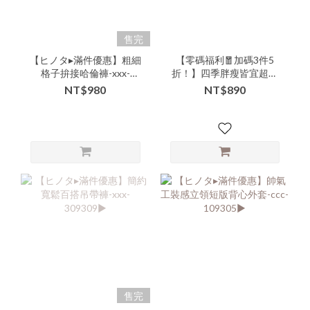
售完
【ヒノタ▸滿件優惠】粗細
【零碼福利🧧加碼3件5
格子拚接哈倫褲-xxx-
折！】四季胖瘦皆宜超修
306422▶
身彈力寬褲-xxx-305401▶
NT$980
NT$890
【本特惠恕無七日鑑賞退
換服務💗】
售完