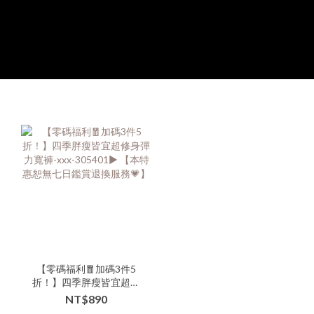
【零碼福利🧧加碼3件5
折！】四季胖瘦皆宜超修
身彈力寬褲-xxx-305401▶
NT$890
【本特惠恕無七日鑑賞退