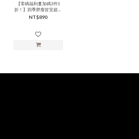
【零碼福利🧧加碼3件5
折！】四季胖瘦皆宜超修
身彈力寬褲-xxx-305401▶
NT$890
【本特惠恕無七日鑑賞退
換服務💗】