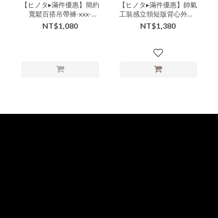
【ヒノタ▸滿件優惠】簡約
【ヒノタ▸滿件優惠】帥氣
寬鬆百搭吊帶褲-xxx-
工裝感立領短版背心外套-
309309▶
ccc-109305▶
NT$1,080
NT$1,380