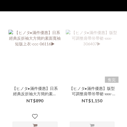
售完
【ヒノタ▸滿件優惠】日系
【ヒノタ▸滿件優惠】版型
經典反折袖大方簡約素面
可調整肩帶吊帶裙-xxx-
寬袖短版上衣-ccc-
306407▶
NT$890
NT$1,150
06116▶