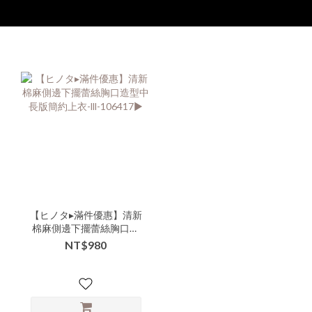
【ヒノタ▸滿件優惠】清新
棉麻側邊下擺蕾絲胸口造
型中長版簡約上衣-lll-
NT$980
106417▶