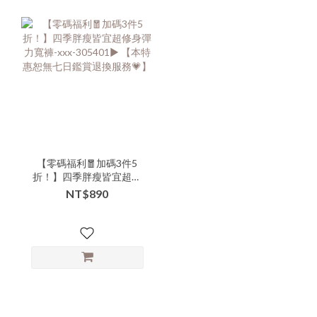
【零碼福利🧧加碼3件5
折！】四季胖瘦皆宜超修
身彈力寬褲-xxx-305401▶
NT$890
【本特惠恕無七日鑑賞退
換服務💗】