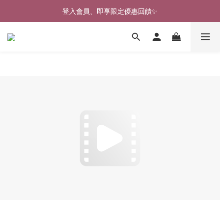
🎉新北淡水實體門市🤗歡迎蒞臨試穿🎉
登入會員、即享限定優惠回饋✨
🎉新北淡水實體門市🤗歡迎蒞臨試穿🎉