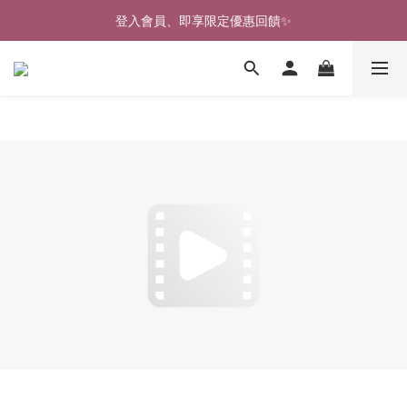
🎉新北淡水實體門市🤗歡迎蒞臨試穿🎉
登入會員、即享限定優惠回饋✨
🎉新北淡水實體門市🤗歡迎蒞臨試穿🎉