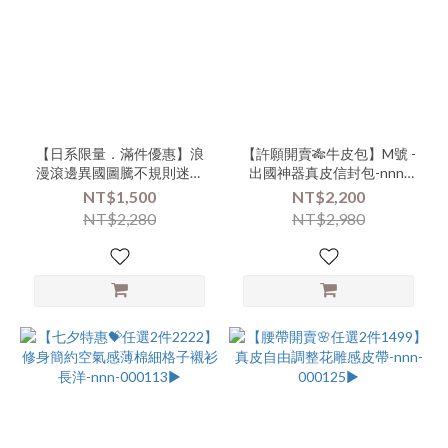
短
版
(17)
商
品
類
別-
【日系限量．滿件優惠】浪
【許願開賣🎋牛皮包】M號 -
漫滾邊異國圖騰不規則迷你
出國神器真皮信封包-nnn-
外
小披肩-xxx-000152▶
000131-(000119)▶
搭-
NT$1,500
NT$2,200
長
NT$2,280
NT$2,980
版
(12)
商
品
類
別-
下
著-
褲