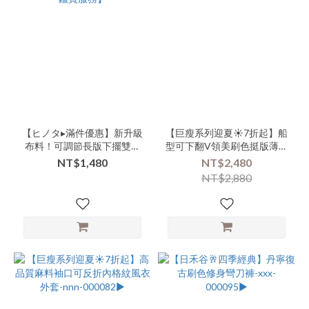
【ヒノタ▸滿件優惠】新升級
【巨瘦系列迎夏☀️7折起】船
布料！可調節長版下擺雙層
型可下翻V領美刷色挺版薄單
蕾絲細肩背心洋裝-nnn-
寧背心裙-nnn-000105▶
NT$1,480
NT$2,480
000103▶【貼身衣物恕無七
NT$2,880
日鑑賞服務】