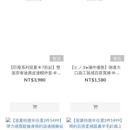
售完
售完
【巨瘦系列迎夏☀️7折起】雙
【ヒノタ▸滿件優惠】側邊大
面穿泰迪麂皮連帽外套-lll-
口袋工裝感百搭寬褲-lll-
000078▶
000072▶
NT$3,980
NT$1,580