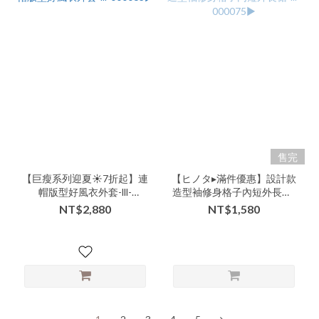
售完
【巨瘦系列迎夏☀️7折起】連
【ヒノタ▸滿件優惠】設計款
帽版型好風衣外套-lll-
造型袖修身格子內短外長裙-
000063▶
lll-000075▶
NT$2,880
NT$1,580