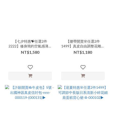
(10)
商
品
類
別-
下
著-
【七夕特惠💝任選2件
【腰帶開賣🌸任選2件
裙
2222】修身簡約空氣感薄棉
1499】真皮自由調整花雕感
(9)
細格子襯衫長洋-nnn-
皮帶-nnn-000125▶
NT$1,580
NT$1,180
000113▶
商
品
類
別-
連
身-
長
洋
(8)
商