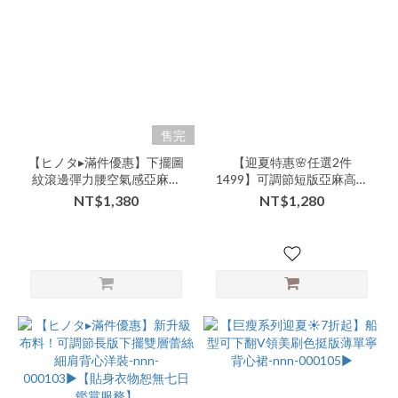
商
品
類
別-
連
身-
吊
售完
帶
【ヒノタ▸滿件優惠】下擺圖
【迎夏特惠🌸任選2件
裙
紋滾邊彈力腰空氣感亞麻短
1499】可調節短版亞麻高質
(3)
褲-nnn-000104▶
超美混色灰細肩內搭小背心-
NT$1,380
NT$1,280
lll-000101▶
看
更
多