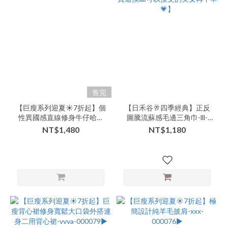
售完
【巨瘦系列迎夏☀️7折起】個
【日禾谷🥂四季經典】正反
性異國感直線修身牛仔哈倫
圖騰流蘇感毛邊三角巾-lll-
褲-lll-000066▶
000089▶【本特惠恕無七日
NT$1,480
NT$1,180
鑑賞退換🙏可以接受的美女
再下單💗】