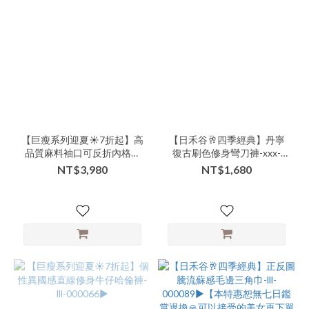
【巨瘦系列迎夏☀️7折起】高
【日禾谷🥂四季經典】丹寧
品質麻料袖口可反折內格紋
復古刷色修身彎刀褲-xxx-
風衣外套-nnn-000082▶
000095▶
NT$3,980
NT$1,680