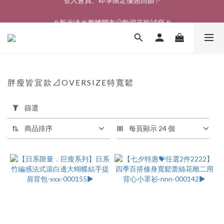
🎉新北淡水實體門市🤗歡迎蒞臨試穿🎉
🎉新北淡水實體門市🤗歡迎蒞臨試穿🎉
登入會員、即享限定優惠回饋✨
🎉新北淡水實體門市🤗歡迎蒞臨試穿🎉
胖瘦皆宜款📐OVERSIZE特寬鬆
101 件商品
套
篩選
用
篩
商品排序
每頁顯示 24 個
選
(0/20)
價格
(NT$)
~