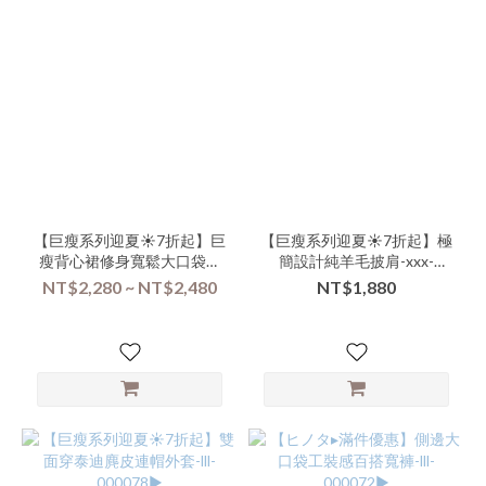
【巨瘦系列迎夏☀️7折起】巨
【巨瘦系列迎夏☀️7折起】極
瘦背心裙修身寬鬆大口袋外
簡設計純羊毛披肩-xxx-
搭連身二用背心裙-vvva-
000076▶
NT$2,280 ~ NT$2,480
NT$1,880
000079▶