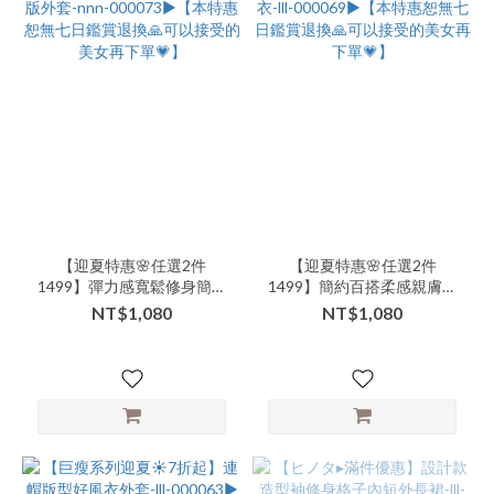
【迎夏特惠🌸任選2件
【迎夏特惠🌸任選2件
1499】彈力感寬鬆修身簡約
1499】簡約百搭柔感親膚羊
滾邊橫條短版外套-nnn-
毛針織上衣-lll-000069▶【本
NT$1,080
NT$1,080
000073▶【本特惠恕無七日
特惠恕無七日鑑賞退換🙏可
鑑賞退換🙏可以接受的美女
以接受的美女再下單💗】
再下單💗】