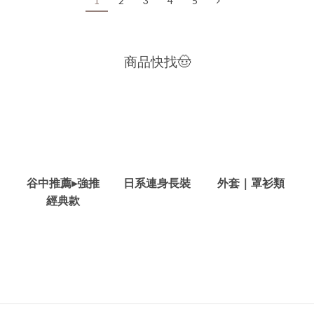
1
2
3
4
5
商品快找🤠
谷中推薦▸強推
日系連身長裝
外套｜罩衫類
經典款