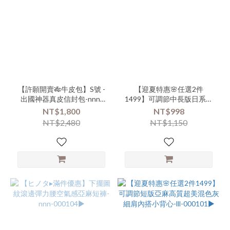
品
類
別-
上
衣-
中
長
版
【許願開賣🎋牛皮包】S號 -
【迎夏特惠🌸任選2件
(5)
出國神器真皮信封包-nnn-
1499】可調節中長版日系清
000119-(000131)▶
新小碎花細肩蛋糕背心裙-lll-
NT$1,800
NT$998
商
000102▶
NT$2,480
NT$1,150
品
類
別-
連
身-
吊
帶
褲
(4)