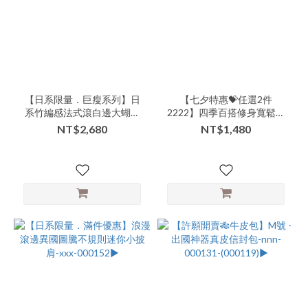
品
牌
商
品
【日系限量．巨瘦系列】日
【七夕特惠💝任選2件
類
系竹編感法式滾白邊大蝴蝶
2222】四季百搭修身寬鬆蕾
別-
結手提肩背包-xxx-000155▶
絲花雕二用背心小罩衫-nnn-
NT$2,680
NT$1,480
上
000142▶
衣-
短
版
(17)
商
品
類
別-
外
搭-