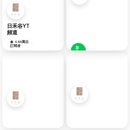
LINE
官方
日禾谷YT
◉
好
頻道
友
48K
◉
4.84萬位
訂閱者
加
入
好
訂閱頻道
友
YOUTUBE
LINE
日禾谷FB
日禾谷IG
◉
6萬位追蹤
◉
3.7萬位粉絲
者