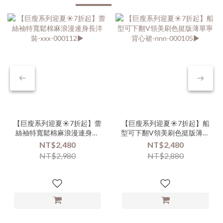
【巨瘦系列迎夏☀️7折起】蕾
【巨瘦系列迎夏☀️7折起】船
絲袖特寬鬆棉麻浪漫連身長
型可下翻V領美刷色挺版薄單
洋裝-xxx-000112▶
寧背心裙-nnn-000105▶
NT$2,480
NT$2,480
NT$2,980
NT$2,880