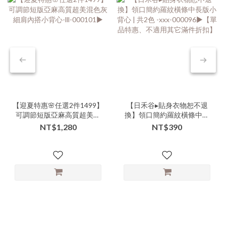
【迎夏特惠🌸任選2件1499】
【日禾谷▸貼身衣物恕不退
可調節短版亞麻高質超美混
換】領口簡約羅紋橫條中長
色灰細肩內搭小背心-lll-
版小背心 | 共2色 -xxx-
NT$1,280
NT$390
000101▶
000096▶【單品特惠、不適
用其它滿件折扣】