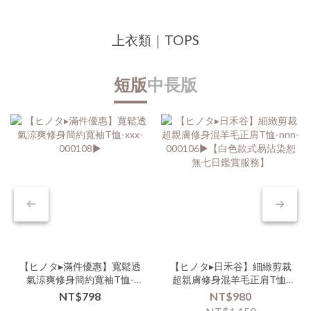
上衣類｜TOPS
短版
中長版
【ヒノタ▸滿件優惠】寬鬆透
【ヒノタ▸日禾谷】細緻剪裁
氣涼爽修身簡約寬袖T恤-
超親膚修身混羊毛正肩T恤-
xxx-000108▶
nnn-000106▶【白色款式易
NT$798
NT$980
沾染恕無七日鑑賞服務】