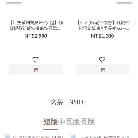
【巨瘦系列迎夏☀️7折起】極
【ヒノタ▸滿件優惠】極輕棉
致輕盈親膚特殊麻特寬鬆版
紗透氣親膚A字長裙-xxx-
型修身裙褲-xxx-000132▶
306507▶
NT$2,980
NT$1,380
內搭 | INSIDE
短版
中長版
長版