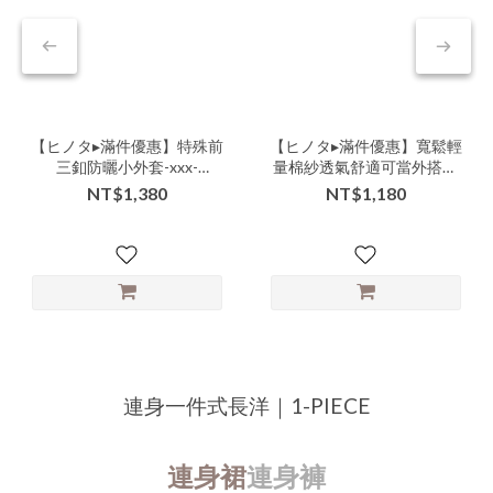
【ヒノタ▸滿件優惠】特殊前
【ヒノタ▸滿件優惠】寬鬆輕
三釦防曬小外套-xxx-
量棉紗透氣舒適可當外搭兩
000005▶
用短袖襯衫-ccc-106506▶
NT$1,380
NT$1,180
連身一件式長洋｜1-PIECE
連身裙
連身褲