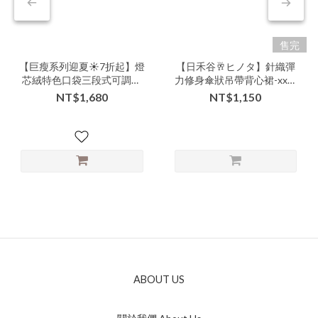
售完
【巨瘦系列迎夏☀️7折起】燈
【日禾谷🥂ヒノタ】針織彈
芯絨特色口袋三段式可調長
力修身傘狀吊帶背心裙-xxx-
度吊帶裙-nnnv-310329▶
311401▶
NT$1,680
NT$1,150
ABOUT US