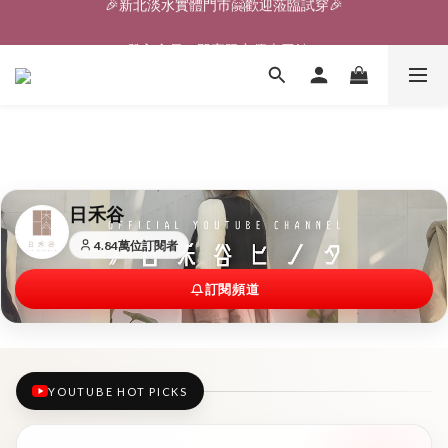
🎉新北淡水實體門市🤗歡迎蒞臨試穿🎉
登入會員、即享限定優惠回饋✨
🎉新北淡水實體門市🤗歡迎蒞臨試穿🎉
日禾谷
4.84萬位訂閱者
訂閱頻道
YOUTUBE HOT PICKS