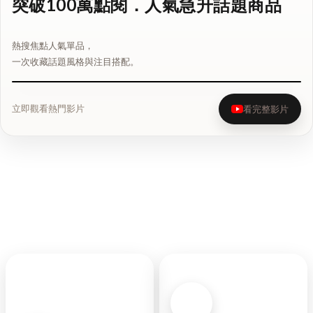
突破100萬點閱．人氣急升話題商品
熱搜焦點人氣單品，
YouTube100萬點閱｜人氣話題穿搭推薦
一次收藏話題風格與注目搭配。
HOT ITEM
TREND LOOK
POPULAR NOW
立即觀看熱門影片
看完整影片
台灣的天氣很適合 #洋蔥式穿
溫柔系長洋裝，利用個性小配
搭
件混搭