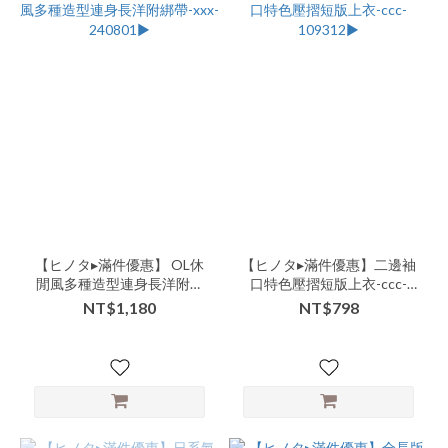
【ヒノタ▸滿件優惠】 OL休
【ヒノタ▸滿件優惠】二邊袖
閒風多種造型連身長洋附綁
口特色壓摺短版上衣-ccc-
帶-xxx-240801▶
109312▶
NT$1,180
NT$798