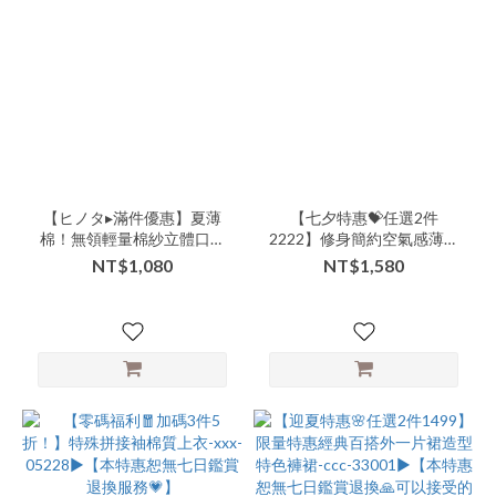
版
(7)
商
品
類
別-
下
著-
裙
【ヒノタ▸滿件優惠】夏薄
【七夕特惠💝任選2件
(3)
棉！無領輕量棉紗立體口袋
2222】修身簡約空氣感薄棉
防曬小外套-xxx-000085▶
細格子襯衫長洋-nnn-
NT$1,080
NT$1,580
商
000113▶
品
類
別-
下
著-
褲
(3)
商