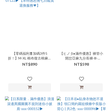
品
類
別-
配
件-
絲
巾
(3)
看
【零碼福利🧧加碼3件5
【ヒノタ▸滿件優惠】褲管小
更
折！】M-XL 棉布復古棉麻風
開岔亞麻九分長褲-lll-
多
蝙蝠袖後小V領短版上衣-
10146▶
NT$890
NT$598
ccc-07122▶ 【本特惠恕無
七日鑑賞退換服務💗】