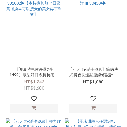
【迎夏特惠🌸任選2件
【ヒノタ▸滿件優惠】簡約法
1499】版型好日系特長感風
式拚色側邊顯瘦線條設計背
衣外套-xxx-331002▶【本特
心長洋-lll-304304▶
NT$1,242
NT$1,080
惠恕無七日鑑賞退換🙏可以
NT$1,680
接受的美女再下單💗】