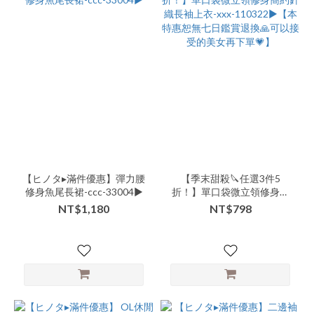
【ヒノタ▸滿件優惠】彈力腰
【季末甜殺🔪任選3件5
修身魚尾長裙-ccc-33004▶
折！】單口袋微立領修身簡
約針織長袖上衣-xxx-
NT$1,180
NT$798
110322▶【本特惠恕無七日
鑑賞退換🙏可以接受的美女
再下單💗】