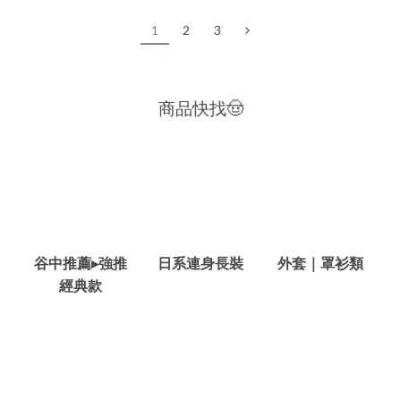
1
2
3
商品快找🤠
谷中推薦▸強推
日系連身長裝
外套｜罩衫類
經典款