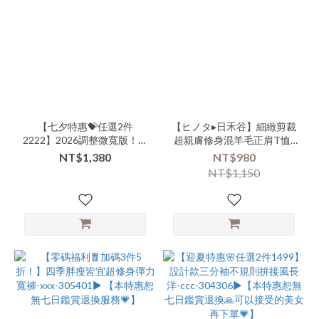
品
牌
商
品
類
【七夕特惠💝任選2件
【ヒノタ▸日禾谷】細緻剪裁
別-
2222】2026調整微寬版！超
超親膚修身混羊毛正肩T恤-
上
修身麻感設計外搭背心-xxx-
nnn-000106▶【白色款式易
NT$1,380
NT$980
衣-
105501▶
沾染恕無七日鑑賞服務】
NT$1,150
短
版
(13)
商
品
類
別-
連
身-