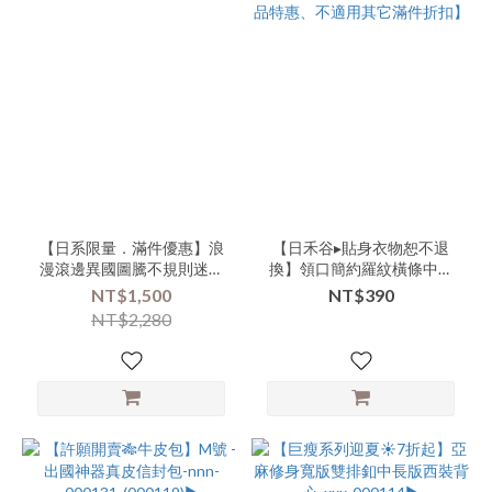
【日系限量．滿件優惠】浪
【日禾谷▸貼身衣物恕不退
漫滾邊異國圖騰不規則迷你
換】領口簡約羅紋橫條中長
小披肩-xxx-000152▶
版小背心 | 共2色 -xxx-
NT$1,500
NT$390
000096▶【單品特惠、不適
NT$2,280
用其它滿件折扣】