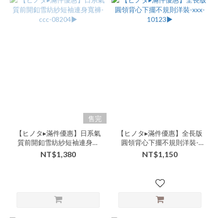
售完
【ヒノタ▸滿件優惠】日系氣
【ヒノタ▸滿件優惠】全長版
質前開釦雪紡紗短袖連身寬
圓領背心下擺不規則洋裝-
褲-ccc-08204▶
xxx-10123▶
NT$1,380
NT$1,150