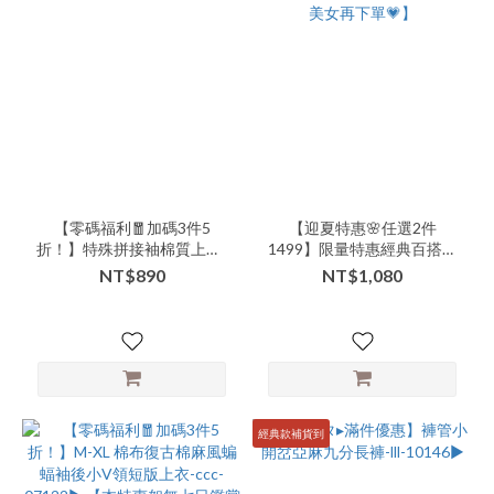
品
類
別-
外
搭-
中
長
版
(3)
【零碼福利🧧加碼3件5
【迎夏特惠🌸任選2件
商
折！】特殊拼接袖棉質上衣-
1499】限量特惠經典百搭外
xxx-05228▶【本特惠恕無七
一片裙造型特色褲裙-ccc-
品
NT$890
NT$1,080
日鑑賞退換服務💗】
33001▶【本特惠恕無七日鑑
類
賞退換🙏可以接受的美女再
別-
下單💗】
配
件-
包
包
經典款補貨到
(3)
商