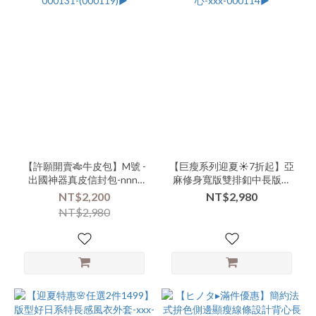
【許願開賣🎋牛皮包】M號 -
【巨瘦系列迎夏☀️7折起】亞
出國神器真皮信封包-nnn-
麻修身寬版雙排釦中長版西
000131-(000119)▶
裝背心-xxx-000114▶
NT$2,200
NT$2,980
NT$2,980