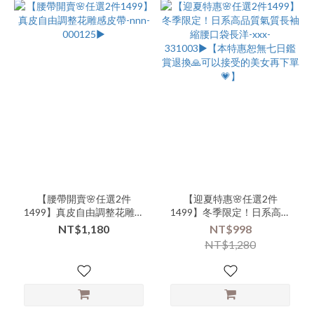
【腰帶開賣🌸任選2件
【迎夏特惠🌸任選2件
1499】真皮自由調整花雕感
1499】冬季限定！日系高品
皮帶-nnn-000125▶
質氣質長袖縮腰口袋長洋-
NT$1,180
NT$998
xxx-331003▶【本特惠恕無
NT$1,280
七日鑑賞退換🙏可以接受的
美女再下單💗】