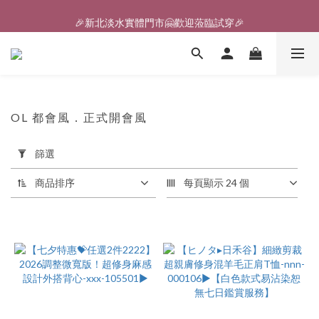
🎉新北淡水實體門市🤗歡迎蒞臨試穿🎉
🎉新北淡水實體門市🤗歡迎蒞臨試穿🎉
登入會員、即享限定優惠回饋✨
🎉新北淡水實體門市🤗歡迎蒞臨試穿🎉
OL 都會風．正式開會風
57 件商品
套
篩選
用
篩
商品排序
每頁顯示 24 個
選
(0/20)
價格
(NT$)
~