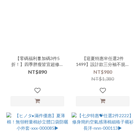
長
洋
(9)
商
品
類
別-
外
【零碼福利🧧加碼3件5
【迎夏特惠🌸任選2件
搭-
折！】四季胖瘦皆宜超修身
1499】設計款三分袖不規則
短
彈力寬褲-xxx-305401▶ 【本
拚接風長洋-ccc-
NT$890
NT$980
版
特惠恕無七日鑑賞退換服務
304306▶【本特惠恕無七日
NT$1,380
(7)
💗】
鑑賞退換🙏可以接受的美女
再下單💗】
商
品
類
別-
外
搭-
長