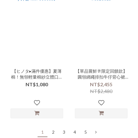
【ヒノタ▸滿件優惠】夏薄
【單品嘗鮮🥂限定回饋款】
棉！無領輕量棉紗立體口袋
圓領綁繩排扣牛仔背心裙
防曬小外套-xxx-000085▶
#0326015
NT$1,080
NT$2,455
NT$2,480
1
2
3
4
5