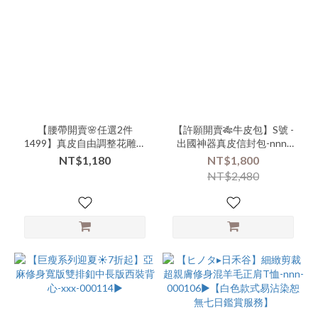
【腰帶開賣🌸任選2件
【許願開賣🎋牛皮包】S號 -
1499】真皮自由調整花雕感
出國神器真皮信封包-nnn-
皮帶-nnn-000125▶
000119-(000131)▶
NT$1,180
NT$1,800
NT$2,480