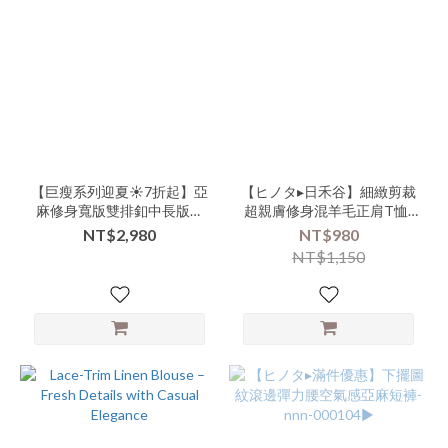
【巨瘦系列迎夏☀️7折起】亞
【ヒノタ▸日禾谷】細緻剪裁
麻修身寬版雙排釦中長版西
超親膚修身混羊毛正肩T恤-
裝背心-xxx-000114▶
nnn-000106▶【白色款式易
NT$2,980
NT$980
沾染恕無七日鑑賞服務】
NT$1,150