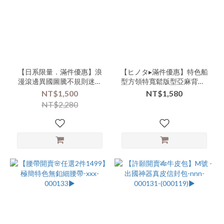
品
類
別-
外
搭-
長
版
【日系限量．滿件優惠】浪
【ヒノタ▸滿件優惠】特色船
(14)
漫滾邊異國圖騰不規則迷你
型方領特寬鬆版型亞麻背心-
小披肩-xxx-000152▶
nnn-000145▶
NT$1,500
NT$1,580
商
NT$2,280
品
類
別-
下
著-
裙
(9)
商
品
類
別-