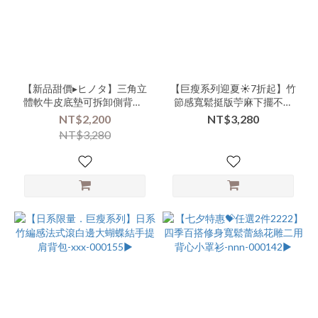
Brand
商
品
類
別-
【新品甜價▸ヒノタ】三角立
【巨瘦系列迎夏☀️7折起】竹
上
體軟牛皮底墊可拆卸側背包-
節感寬鬆挺版苧麻下擺不規
衣-
vvv-000161▶
則細肩長洋-xxx-000156▶
NT$2,200
NT$3,280
短
NT$3,280
版
(35)
商
品
類
別-
外
搭-
短
版
(21)