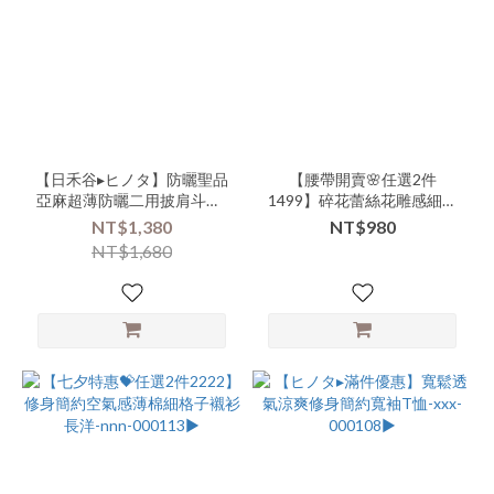
別-
外
搭-
中
長
版
(5)
【日禾谷▸ヒノタ】防曬聖品
【腰帶開賣🌸任選2件
Show
亞麻超薄防曬二用披肩斗蓬-
1499】碎花蕾絲花雕感細版
more
xxx-000130▶
小牛皮腰帶-nnn-000129▶
NT$1,380
NT$980
NT$1,680