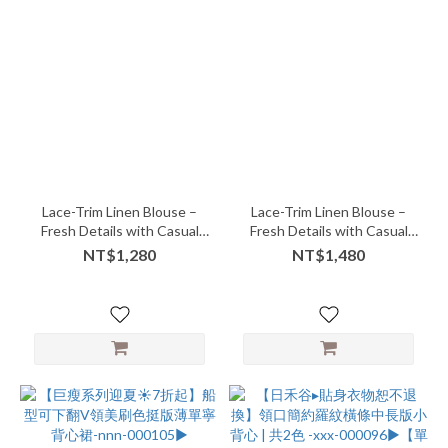
Lace-Trim Linen Blouse –
Lace-Trim Linen Blouse –
Fresh Details with Casual
Fresh Details with Casual
Elegance
Elegance
NT$1,280
NT$1,480