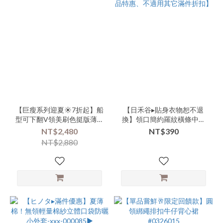
【巨瘦系列迎夏☀️7折起】船
【日禾谷▸貼身衣物恕不退
型可下翻V領美刷色挺版薄單
換】領口簡約羅紋橫條中長
寧背心裙-nnn-000105▶
版小背心 | 共2色 -xxx-
NT$2,480
NT$390
000096▶【單品特惠、不適
NT$2,880
用其它滿件折扣】