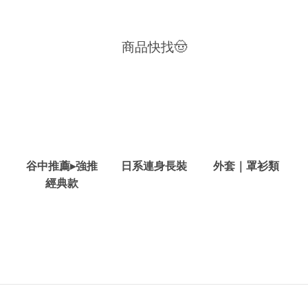
商品快找🤠
谷中推薦▸強推
日系連身長裝
外套｜罩衫類
經典款