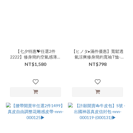
【七夕特惠💝任選2件
【ヒノタ▸滿件優惠】寬鬆透
2222】修身簡約空氣感薄棉
氣涼爽修身簡約寬袖T恤-
細格子襯衫長洋-nnn-
xxx-000108▶
NT$1,580
NT$798
000113▶