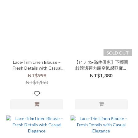
SOLD OUT
Lace-Trim Linen Blouse –
【ヒノタ▸滿件優惠】下擺圖
Fresh Details with Casual
紋滾邊彈力腰空氣感亞麻短
Elegance
褲-nnn-000104▶
NT$998
NT$1,380
NT$1,150