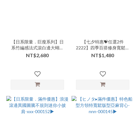
商
品
類
別-
下
【日系限量．巨瘦系列】日
【七夕特惠💝任選2件
著-
系竹編感法式滾白邊大蝴蝶
2222】四季百搭修身寬鬆蕾
褲
結手提肩背包-xxx-000155▶
絲花雕二用背心小罩衫-nnn-
NT$2,680
NT$1,480
(18)
000142▶
商
品
類
別-
連
身-
長
洋
(17)
商