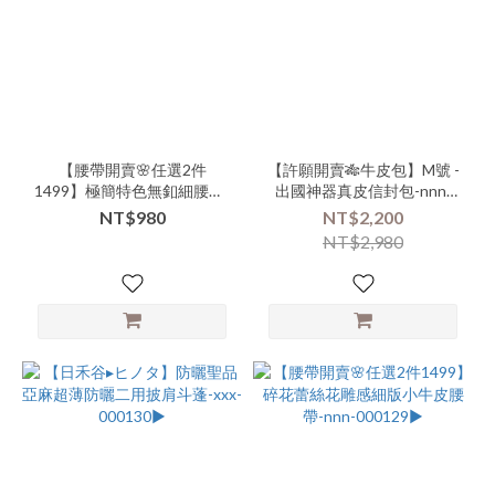
連
身-
吊
帶
褲
(8)
【腰帶開賣🌸任選2件
【許願開賣🎋牛皮包】M號 -
商
1499】極簡特色無釦細腰帶-
出國神器真皮信封包-nnn-
品
xxx-000133▶
000131-(000119)▶
NT$980
NT$2,200
類
NT$2,980
別-
上
衣-
中
長
版
(7)
商
品
類