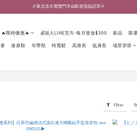
🎉新北淡水實體門市🤗歡迎蒞臨試穿🎉
登入會員、即享限定優惠回饋✨
🎉新北淡水實體門市🤗歡迎蒞臨試穿🎉
🔥限時優惠🔥
💰加入LINE官方-每月發放$100
新品
限
下著
連身類
吊帶類
特寬鬆
高身長
低身長
場景穿搭
Filter
products