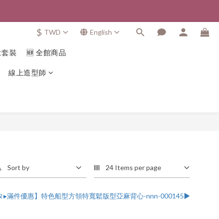
$
TWD
English
量套裝
🆕 全館商品
線上造型師
Sort by
24 Items per page