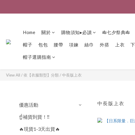
Home
關於
購物須知▸必讀
🎋七夕祭典🎋
帽子
包包
腰帶
項鍊
絲巾
外搭
上衣
帽子選購指南
View All
/
依【衣服類型】分類
/
中長版上衣
中長版上衣
23 
優惠活動
☝️補貨到貨！‼️
🔥現貨1-3天出貨🔥