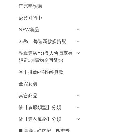
售完轉預購
缺貨補貨中
NEW新品
25秋．每週新款多搭配
整套穿搭🎨 (登入會員享有
限定5%購物金回饋✨)
谷中推薦▸強推經典款
全館女裝
其它商品
依【衣服類型】分類
依【穿衣風格】分類
■ 實穿 - 好搭配．四季皆