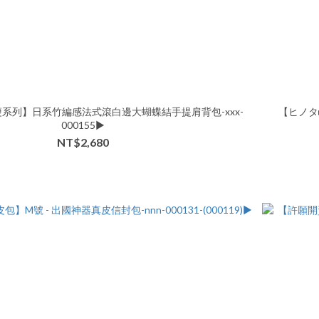
系列】日系竹編感法式滾白邊大蝴蝶結手提肩背包-xxx-
【ヒノタ
000155▶
NT$2,680