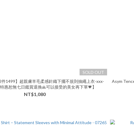
SOLD OUT
2件1499】超親膚羊毛柔感針織下擺不規則抽繩上衣-xxx-
Asym Tencel
【本特惠恕無七日鑑賞退換🙏可以接受的美女再下單💗】
NT$1,080