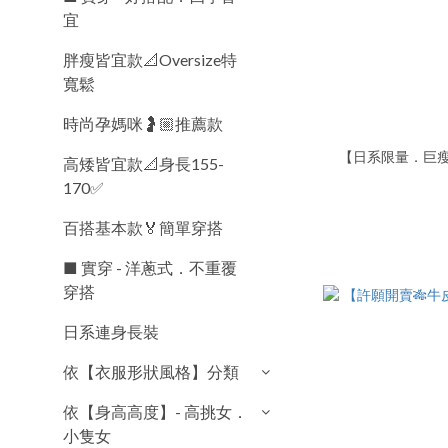
宜
胖瘦皆宜款📐Oversize特
寬鬆
時尚孕媽咪🤰🏼推薦款
【日系限量．巨瘦
高矮皆宜款📐身長155-
170✅
百搭基本款🏅簡單穿搭
■ 實穿 - 洋蔥式．不重覆
穿搭
日系連身長裝
依【衣服形狀風格】分類
依【身高高度】- 高挑女．
小隻女