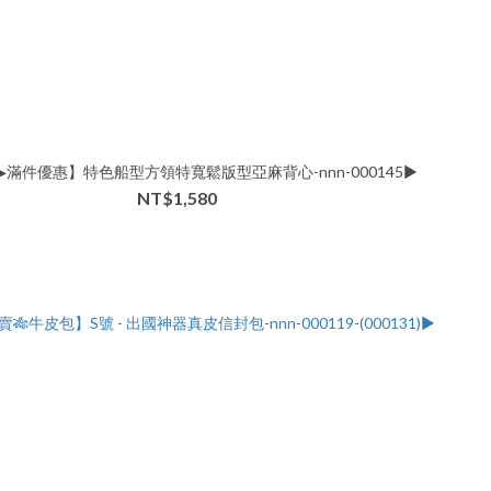
▸滿件優惠】特色船型方領特寬鬆版型亞麻背心-nnn-000145▶
NT$1,580