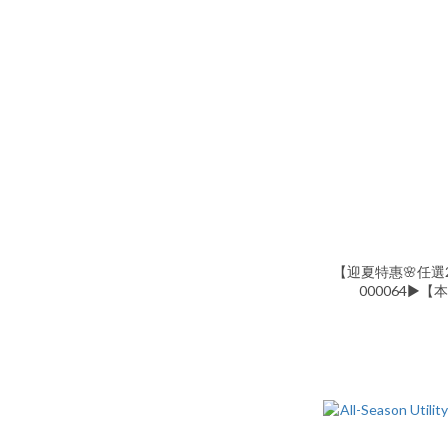
【迎夏特惠🌸任選
000064▶