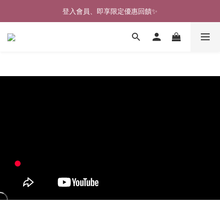
🎉新北淡水實體門市🤗歡迎蒞臨試穿🎉
登入會員、即享限定優惠回饋✨
🎉新北淡水實體門市🤗歡迎蒞臨試穿🎉