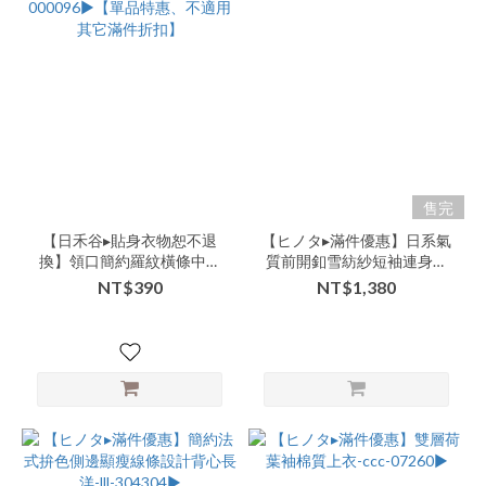
售完
【日禾谷▸貼身衣物恕不退
【ヒノタ▸滿件優惠】日系氣
換】領口簡約羅紋橫條中長
質前開釦雪紡紗短袖連身寬
版小背心 | 共2色 -vvva-
褲-ccc-08204▶
NT$390
NT$1,380
000096▶【單品特惠、不適
用其它滿件折扣】