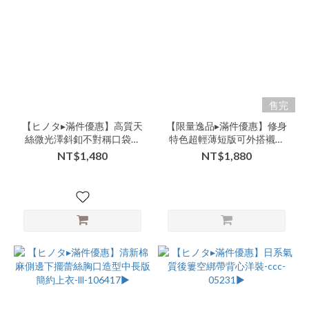
商
品
類
別-
外
搭-
售完
中
【ヒノタ▸滿件優惠】高質天
【限量逸品▸滿件優惠】修身
長
絲微光澤斜釦不對稱口袋袖
特色超輕薄短版可外搭襯衫
版
口抽繩短袖襯衫短褲套裝-
上衣-lll-000127▶
NT$1,480
NT$1,880
(2)
xxx-07270▶
看
更
多