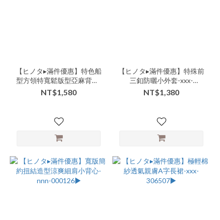
品
牌
商
品
【ヒノタ▸滿件優惠】特色船
【ヒノタ▸滿件優惠】特殊前
類
型方領特寬鬆版型亞麻背心-
三釦防曬小外套-xxx-
別-
nnn-000145▶
000005▶
NT$1,580
NT$1,380
上
衣-
短
版
(17)
商
品
類
別-
下
著-