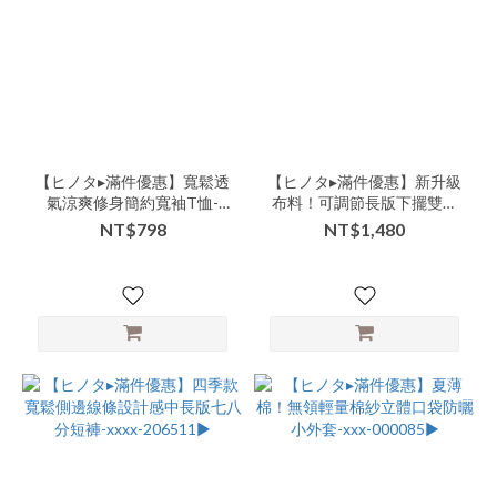
(10)
商
品
類
別-
連
身-
【ヒノタ▸滿件優惠】寬鬆透
【ヒノタ▸滿件優惠】新升級
吊
氣涼爽修身簡約寬袖T恤-
布料！可調節長版下擺雙層
帶
xxx-000108▶
蕾絲細肩背心洋裝-nnn-
NT$798
NT$1,480
褲
000103▶【貼身衣物恕無七
(7)
日鑑賞服務】
商
品
類
別-
下
著-
裙
(6)