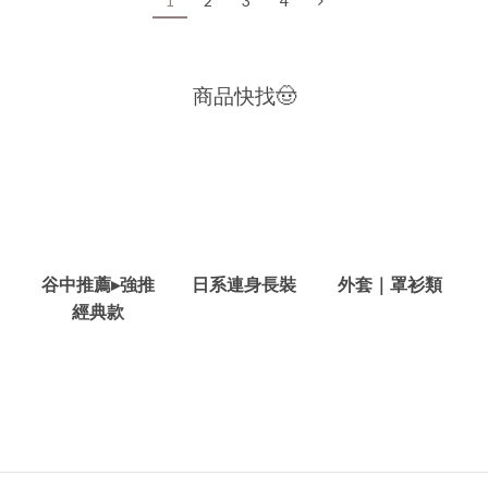
1
2
3
4
商品快找🤠
谷中推薦▸強推
日系連身長裝
外套｜罩衫類
經典款