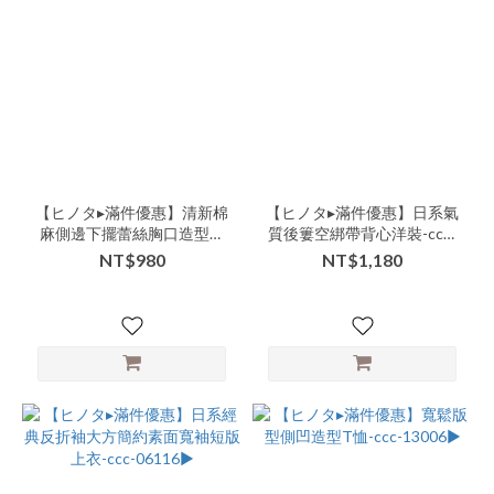
【ヒノタ▸滿件優惠】清新棉
【ヒノタ▸滿件優惠】日系氣
麻側邊下擺蕾絲胸口造型中
質後簍空綁帶背心洋裝-ccc-
長版簡約上衣-lll-106417▶
05231▶
NT$980
NT$1,180