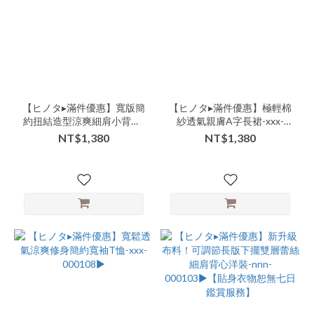
褲
(11)
商
品
類
別-
外
【ヒノタ▸滿件優惠】寬版簡
【ヒノタ▸滿件優惠】極輕棉
約扭結造型涼爽細肩小背心-
紗透氣親膚A字長裙-xxx-
搭-
nnn-000126▶
306507▶
短
NT$1,380
NT$1,380
版
(10)
商
品
類
別-
連
身-
長
洋