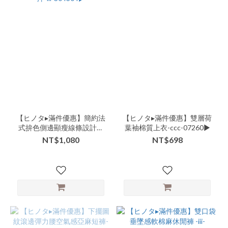
【ヒノタ▸滿件優惠】簡約法
【ヒノタ▸滿件優惠】雙層荷
式拚色側邊顯瘦線條設計背
葉袖棉質上衣-ccc-07260▶
心長洋-lll-304304▶
NT$1,080
NT$698