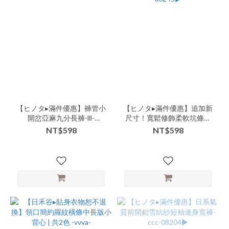
【ヒノタ▸滿件優惠】褲管小
【ヒノタ▸滿件優惠】追加新
開岔亞麻九分長褲-lll-
尺寸！寬鬆修飾柔軟坑條織
10146▶
紋方領下擺圓弧短版上衣-
NT$598
NT$598
ccc-06245▶