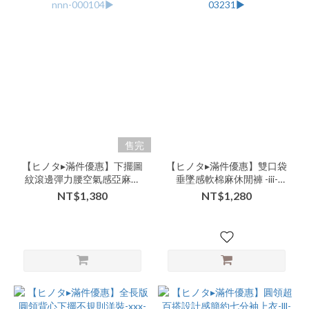
售完
【ヒノタ▸滿件優惠】下擺圖
【ヒノタ▸滿件優惠】雙口袋
紋滾邊彈力腰空氣感亞麻短
垂墜感軟棉麻休閒褲 -iii-
褲-nnn-000104▶
03231▶
NT$1,380
NT$1,280