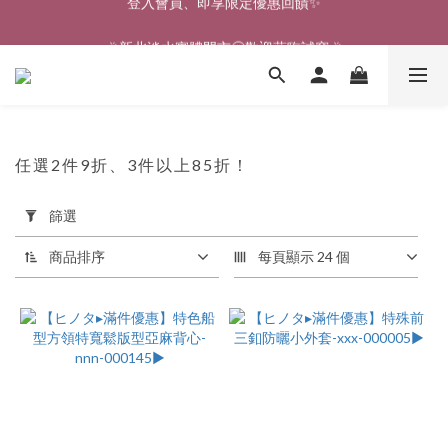
🎉新北淡水實體門市🤗歡迎蒞臨試穿🎉
🎉新北淡水實體門市🤗歡迎蒞臨試穿🎉
任選2件9折、3件以上85折！
80 件商品
套
篩選
用
篩
商品排序
每頁顯示 24 個
選
(0/20)
價格
(NT$)
~