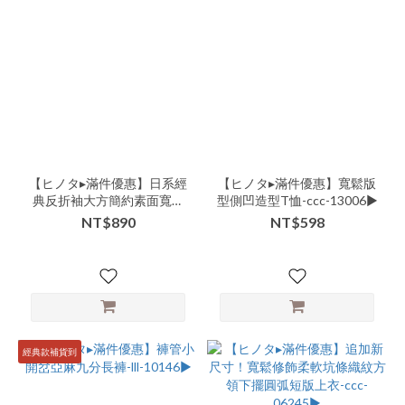
【ヒノタ▸滿件優惠】日系經
【ヒノタ▸滿件優惠】寬鬆版
典反折袖大方簡約素面寬袖
型側凹造型T恤-ccc-13006▶
短版上衣-ccc-06116▶
NT$890
NT$598
經典款補貨到