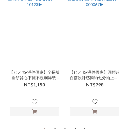
【ヒノタ▸滿件優惠】全長版
【ヒノタ▸滿件優惠】圓領超
圓領背心下擺不規則洋裝-
百搭設計感簡約七分袖上衣-
xxx-10123▶
lll-000067▶
NT$1,150
NT$798