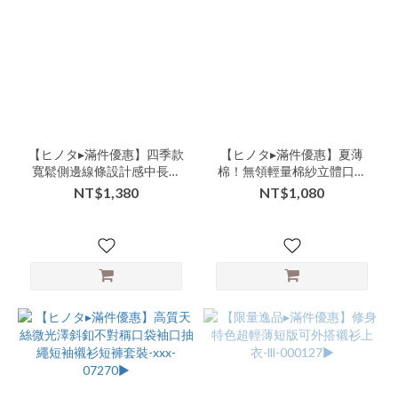
商
品
類
別-
連
身-
吊
帶
【ヒノタ▸滿件優惠】四季款
【ヒノタ▸滿件優惠】夏薄
裙
寬鬆側邊線條設計感中長版
棉！無領輕量棉紗立體口袋
(3)
七八分短褲-xxxx-206511▶
防曬小外套-xxx-000085▶
NT$1,380
NT$1,080
商
品
類
別-
上
衣-
中
長
版
(2)