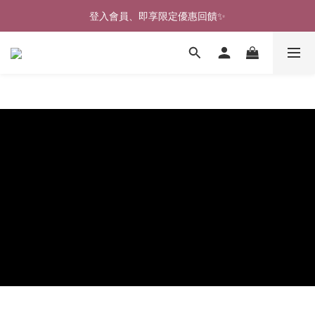
🎉新北淡水實體門市🤗歡迎蒞臨試穿🎉
登入會員、即享限定優惠回饋✨
🎉新北淡水實體門市🤗歡迎蒞臨試穿🎉