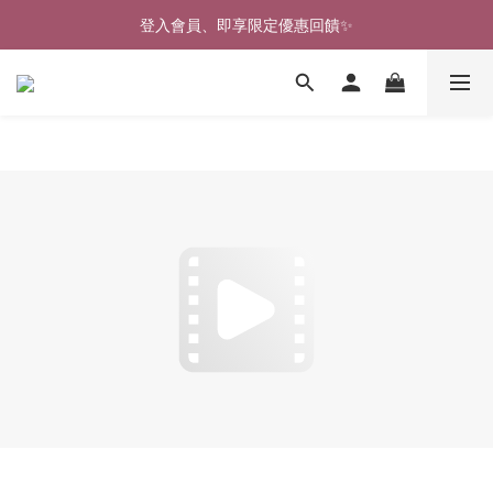
🎉新北淡水實體門市🤗歡迎蒞臨試穿🎉
登入會員、即享限定優惠回饋✨
🎉新北淡水實體門市🤗歡迎蒞臨試穿🎉