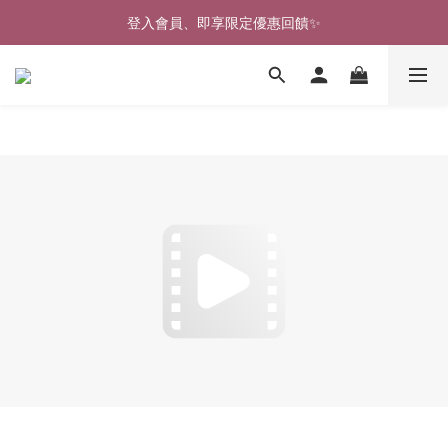
🎉新北淡水實體門市🤗歡迎蒞臨試穿🎉
登入會員、即享限定優惠回饋✨
🎉新北淡水實體門市🤗歡迎蒞臨試穿🎉