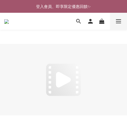
🎉新北淡水實體門市🤗歡迎蒞臨試穿🎉
登入會員、即享限定優惠回饋✨
🎉新北淡水實體門市🤗歡迎蒞臨試穿🎉