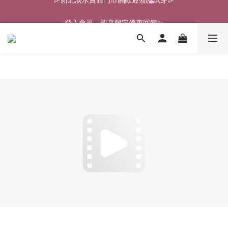
🎉新北淡水實體門市🤗歡迎蒞臨試穿🎉
登入會員、即享限定優惠回饋✨
🎉新北淡水實體門市🤗歡迎蒞臨試穿🎉