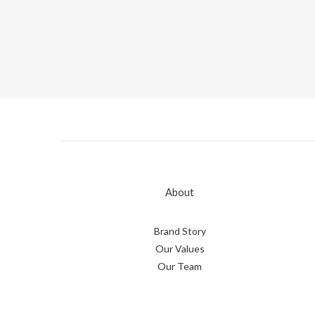
About
Brand Story
Our Values
Our Team