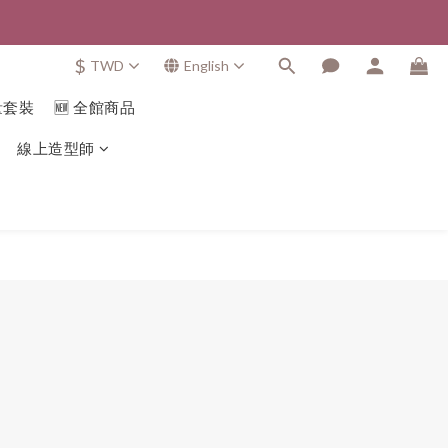
$
TWD
English
量套裝
🆕 全館商品
線上造型師