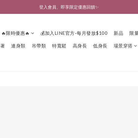
🎉新北淡水實體門市🤗歡迎蒞臨試穿🎉
登入會員、即享限定優惠回饋✨
🎉新北淡水實體門市🤗歡迎蒞臨試穿🎉
🔥限時優惠🔥
💰加入LINE官方-每月發放$100
新品
限
下著
連身類
吊帶類
特寬鬆
高身長
低身長
場景穿搭