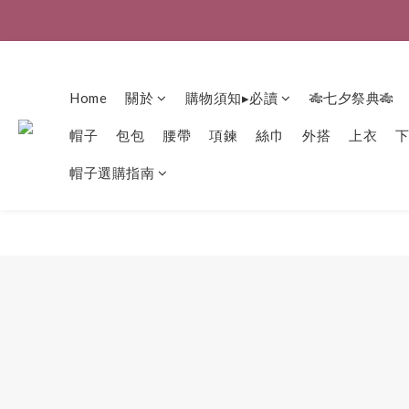
Home
關於
購物須知▸必讀
🎋七夕祭典🎋
帽子
包包
腰帶
項鍊
絲巾
外搭
上衣
帽子選購指南