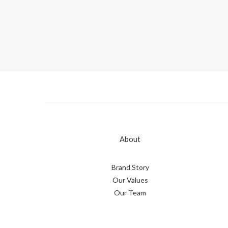
About
Brand Story
Our Values
Our Team