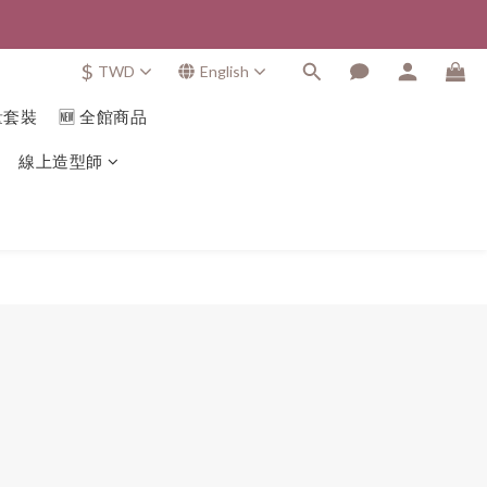
$
TWD
English
量套裝
🆕 全館商品
線上造型師