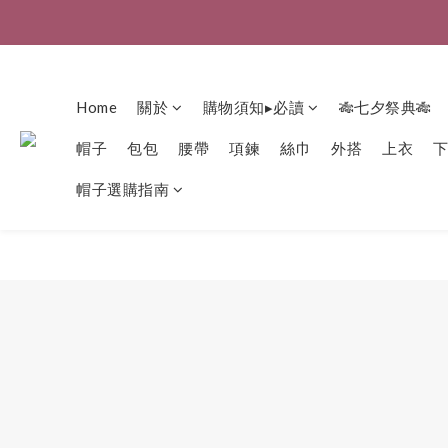
Home
關於
購物須知▸必讀
🎋七夕祭典🎋
帽子
包包
腰帶
項鍊
絲巾
外搭
上衣
帽子選購指南