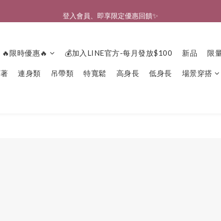
🎉新北淡水實體門市🤗歡迎蒞臨試穿🎉
登入會員、即享限定優惠回饋✨
🎉新北淡水實體門市🤗歡迎蒞臨試穿🎉
🔥限時優惠🔥
💰加入LINE官方-每月發放$100
新品
限
下著
連身類
吊帶類
特寬鬆
高身長
低身長
場景穿搭