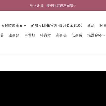
🎉新北淡水實體門市🤗歡迎蒞臨試穿🎉
🎉新北淡水實體門市🤗歡迎蒞臨試穿🎉
🔥限時優惠🔥
💰加入LINE官方-每月發放$100
新品
限
下著
連身類
吊帶類
特寬鬆
高身長
低身長
場景穿搭