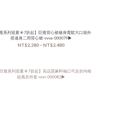
瘦系列迎夏☀️7折起】巨瘦背心裙修身寬鬆大口袋外
搭連身二用背心裙-vvva-000079▶
NT$2,280 ~ NT$2,480