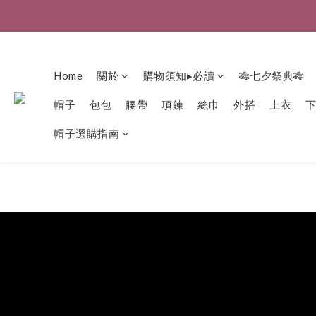
Home
關於
購物須知▸必讀
🎋七夕祭典🎋
帽子
包包
腰帶
項鍊
絲巾
外搭
上衣
帽子選購指南