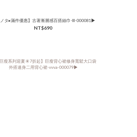
ノタ▸滿件優惠】古著漸層感百搭絲巾-lll-000081▶
NT$690