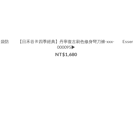
口袋防
【日禾谷🥂四季經典】丹寧復古刷色修身彎刀褲-xxx-
Essen
000095▶
NT$1,680