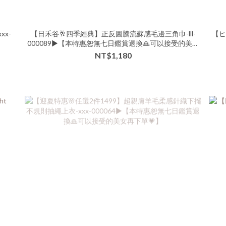
x-
【日禾谷🥂四季經典】正反圖騰流蘇感毛邊三角巾-lll-
【ヒ
000089▶【本特惠恕無七日鑑賞退換🙏可以接受的美女
再下單💗】
NT$1,180