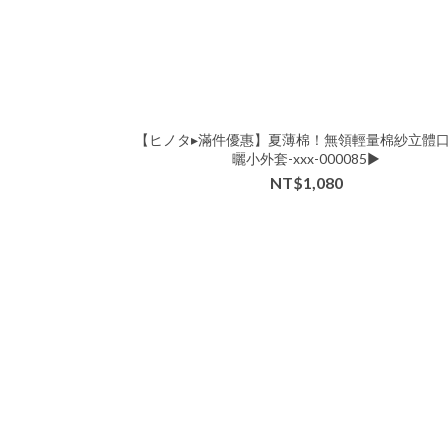
【ヒノタ▸滿件優惠】夏薄棉！無領輕量棉紗立體
曬小外套-xxx-000085▶
NT$1,080