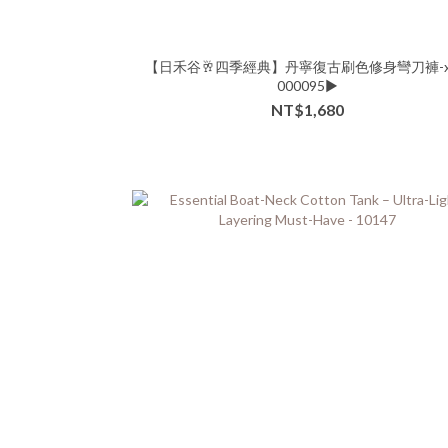
【日禾谷🥂四季經典】丹寧復古刷色修身彎刀褲-xx
000095▶
NT$1,680