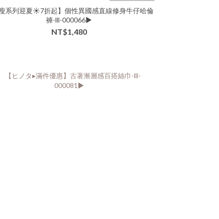
瘦系列迎夏☀️7折起】個性異國感直線修身牛仔哈倫
褲-lll-000066▶
NT$1,480