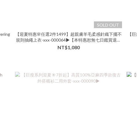
SOLD OUT
yering
【迎夏特惠🌸任選2件1499】超親膚羊毛柔感針織下擺不
【巨
規則抽繩上衣-xxx-000064▶【本特惠恕無七日鑑賞退換
🙏可以接受的美女再下單💗】
NT$1,080