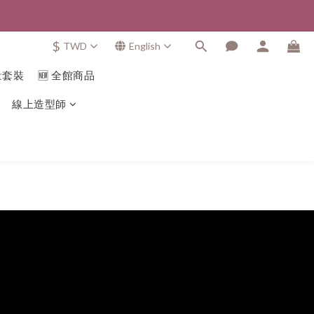
$
TWD
English
量套裝
🆕 全館商品
線上造型師