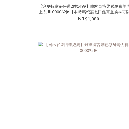
【迎夏特惠🌸任選2件1499】簡約百搭柔感親膚羊
上衣-lll-000069▶【本特惠恕無七日鑑賞退換🙏可
的美女再下單💗】
NT$1,080