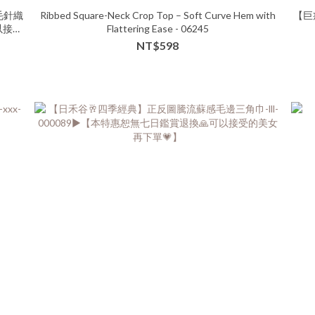
毛針織
Ribbed Square-Neck Crop Top – Soft Curve Hem with
【巨
以接受
Flattering Ease - 06245
NT$598