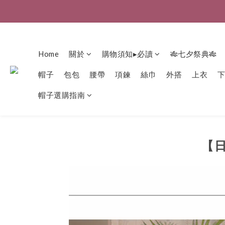
Home
關於
購物須知▸必讀
🎋七夕祭典🎋
帽子
包包
腰帶
項鍊
絲巾
外搭
上衣
帽子選購指南
【日