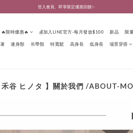
🎉新北淡水實體門市🤗歡迎蒞臨試穿🎉
🎉新北淡水實體門市🤗歡迎蒞臨試穿🎉
登入會員、即享限定優惠回饋✨
🔥限時優惠🔥
💰加入LINE官方-每月發放$100
新品
限
🎉新北淡水實體門市🤗歡迎蒞臨試穿🎉
下著
連身類
吊帶類
特寬鬆
高身長
低身長
場景穿搭
禾谷 ヒノタ 】關於我們 /ABOUT-MO