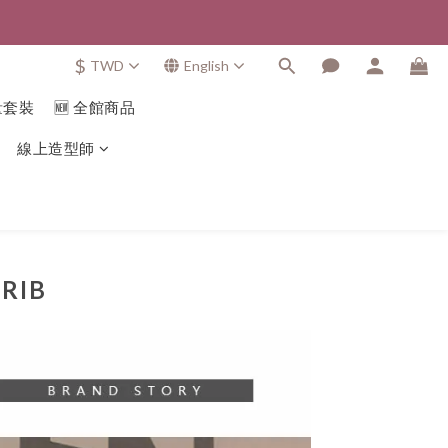
$
TWD
English
量套裝
🆕 全館商品
線上造型師
RIB