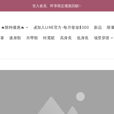
🎉新北淡水實體門市🤗歡迎蒞臨試穿🎉
登入會員、即享限定優惠回饋✨
🎉新北淡水實體門市🤗歡迎蒞臨試穿🎉
🔥限時優惠🔥
💰加入LINE官方-每月發放$100
新品
限
下著
連身類
吊帶類
特寬鬆
高身長
低身長
場景穿搭