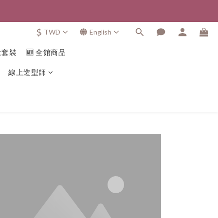
$
TWD
English
量套裝
🆕 全館商品
線上造型師