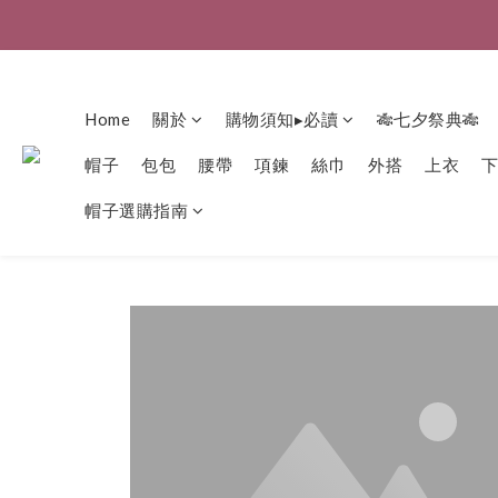
Home
關於
購物須知▸必讀
🎋七夕祭典🎋
帽子
包包
腰帶
項鍊
絲巾
外搭
上衣
帽子選購指南