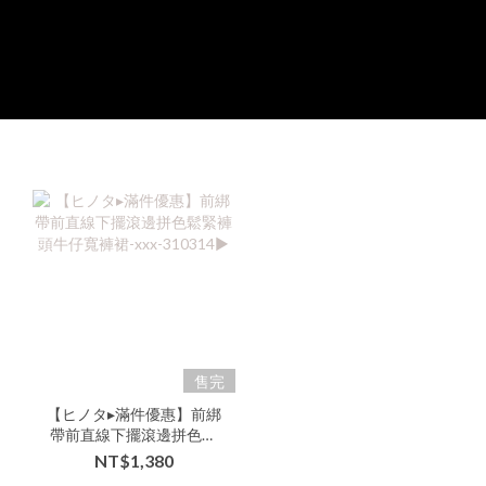
售完
【ヒノタ▸滿件優惠】前綁
帶前直線下擺滾邊拼色鬆
緊褲頭牛仔寬褲裙-xxx-
NT$1,380
310314▶