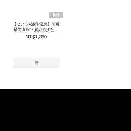
售完
【ヒノタ▸滿件優惠】前綁
帶前直線下擺滾邊拼色鬆
緊褲頭牛仔寬褲裙-xxx-
NT$1,380
310314▶