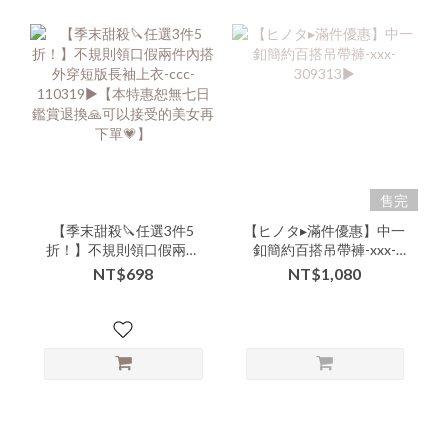
售完
【季末甜殺🔪任選3件5
【ヒノタ▸滿件優惠】中一
折！】不規則領口假兩件
釦簡約百搭吊帶褲-xxx-
內搭外穿短版長袖上衣-
309313▶
NT$698
NT$1,080
ccc-110319▶【本特惠恕
無七日鑑賞退換🙏可以接
受的美女再下單💗】