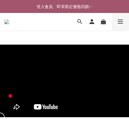
🎉新北淡水實體門市🤗歡迎蒞臨試穿🎉
登入會員、即享限定優惠回饋✨
🎉新北淡水實體門市🤗歡迎蒞臨試穿🎉