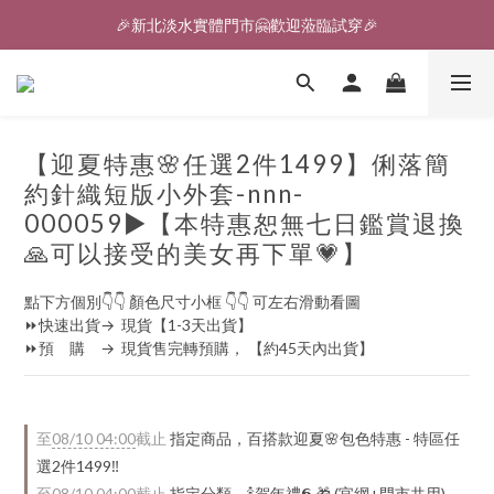
🎉新北淡水實體門市🤗歡迎蒞臨試穿🎉
🎉新北淡水實體門市🤗歡迎蒞臨試穿🎉
【迎夏特惠🌸任選2件1499】俐落簡
約針織短版小外套-nnn-
000059▶【本特惠恕無七日鑑賞退換
🙏可以接受的美女再下單💗】
點下方個別👇👇 顏色尺寸小框 👇👇 可左右滑動看圖
⏩快速出貨→  現貨【1-3天出貨】
⏩預　購　→  現貨售完轉預購， 【約45天內出貨】
至
08/10 04:00
截止
指定商品，百搭款迎夏🌸包色特惠 - 特區任
選2件1499‼️
至
08/10 04:00
截止
指定分類，🍾賀年禮️𝟲 🎁 (官網+門市共用)