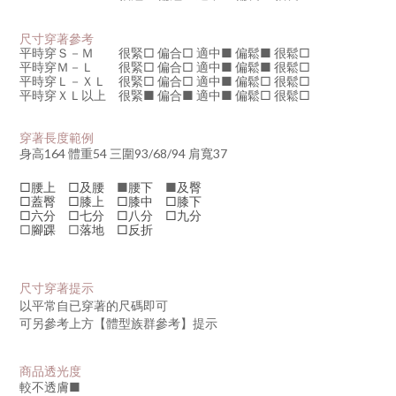
尺寸穿著參考
平時穿Ｓ－Ｍ 很緊□ 偏合
□
適中
■
偏鬆
■
很鬆
□
平時穿
Ｍ－Ｌ 很緊□ 偏合
□
適中
■
偏鬆
■
很鬆□
平時穿
Ｌ－ＸＬ 很緊
□
偏合
□
適中
■
偏鬆□ 很鬆□
平時穿
ＸＬ以上 很緊
■
偏合
■
適中
■
偏鬆□ 很鬆□
穿著長度範例
身高164 體重54 三圍93/68/94 肩寬37
□腰上 □及腰
■
腰下
■
及臀
□蓋臀 □膝上 □膝中 □膝下
□六分 □七分 □八分 □九分
□
腳踝
□
落地 □反折
尺寸穿著提示
以平常自已穿著的尺碼即可
可另參考上方【體型族群參考】提示
商品透光度
較不透膚
■