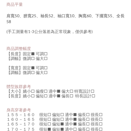
商品平量
肩寬50、膀寬25、袖長52、袖口寬10、胸寬60、下擺寬55、全長
58
(手工測量有1-3公分落差為正常現象，僅供參考)
商品調整幅度
【長度】固定■
可調□
【調幅】微調□ 偏大
□
【寬度】固定
■
可調□
【調幅】微調□
偏大□
體型族群參考
【大小】嬌小
□
偏瘦
□
適中
■
偏大
□
特寬設計□
【長度】嬌小□
偏短□
適中
■
偏長
□
特長設計
□
身高穿著參考
１５５－１６０ 很短□ 偏短□ 適中
■
偏長
□
很長
□
１６０－１６５ 很短□ 偏短
□
適中
■
偏長
□
很長□
１６５－１７０ 很短□ 偏短
■
適中
■
偏長□ 很長□
１７０－１７５ 很短
■
偏短
■
適中
□
偏長□ 很長□