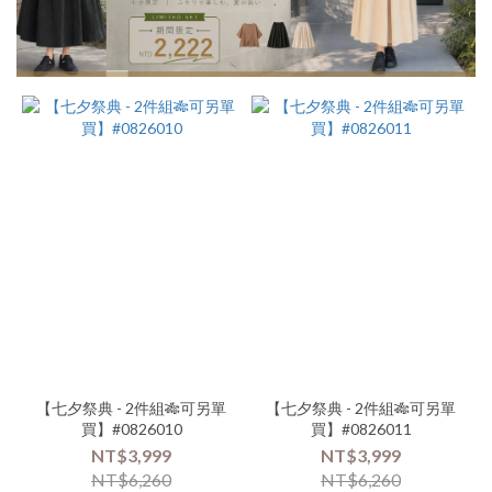
品
牌
商
品
類
別-
上
衣-
短
版
(36)
商
品
類
別-
【七夕祭典 - 2件組🎋可另單
【七夕祭典 - 2件組🎋可另單
買】#0826010
買】#0826011
外
搭-
NT$3,999
NT$3,999
短
NT$6,260
NT$6,260