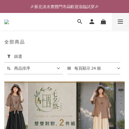
🎉新北淡水實體門市🤗歡迎蒞臨試穿🎉
🎉新北淡水實體門市🤗歡迎蒞臨試穿🎉
登入會員、即享限定優惠回饋✨
🎉新北淡水實體門市🤗歡迎蒞臨試穿🎉
全部商品
530 件商品
套
篩選
用
篩
商品排序
每頁顯示 24 個
選
(0/20)
價格
(NT$)
~