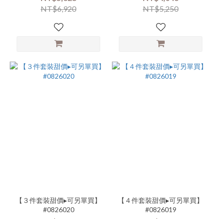
類
NT$6,920
NT$5,250
別-
上
衣-
中
長
版
(7)
看
更
多
【３件套裝甜價▸可另單買】
【４件套裝甜價▸可另單買】
#0826020
#0826019