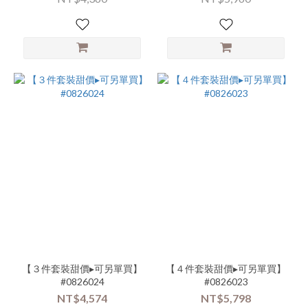
商
品
類
別-
外
搭-
長
版
(18)
商
品
類
別-
配
件-
項
鏈
【３件套裝甜價▸可另單買】
【４件套裝甜價▸可另單買】
(12)
#0826024
#0826023
NT$4,574
NT$5,798
商