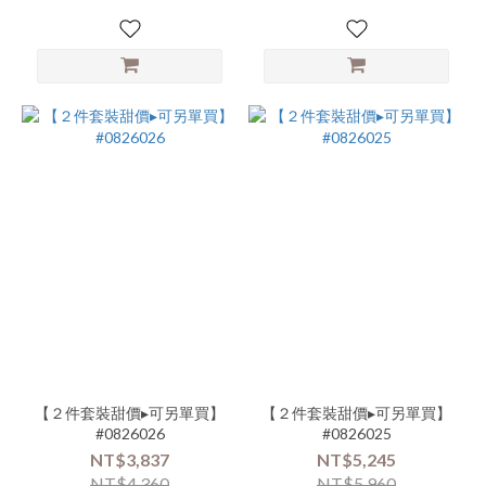
版
(24)
商
品
類
別-
下
著-
褲
(20)
商
品
類
別-
連
身-
【２件套裝甜價▸可另單買】
【２件套裝甜價▸可另單買】
長
#0826026
#0826025
洋
NT$3,837
NT$5,245
(20)
NT$4,360
NT$5,960