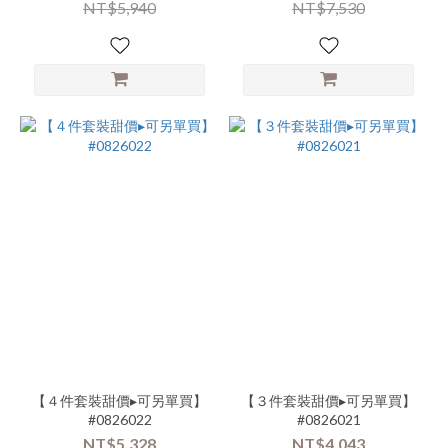
NT$5,940
NT$7,530
品
類
別-
下
著-
裙
(10)
商
品
類
別-
連
身-
吊
帶
褲
(8)
【４件套裝甜價▸可另單買】
【３件套裝甜價▸可另單買】
商
#0826022
#0826021
品
NT$5,328
NT$4,043