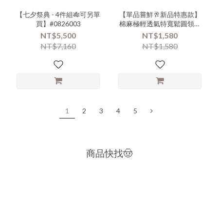
【七夕祭典 - 4件組🎋可另單
【單品嘗鮮🥂新品特惠款】
買】#0826003
棉麻極輕透氣特寬鬆圓領下
擺不規則上衣 #0826002
NT$5,500
NT$1,580
NT$7,160
NT$1,580
1
2
3
4
5
商品快找🤠