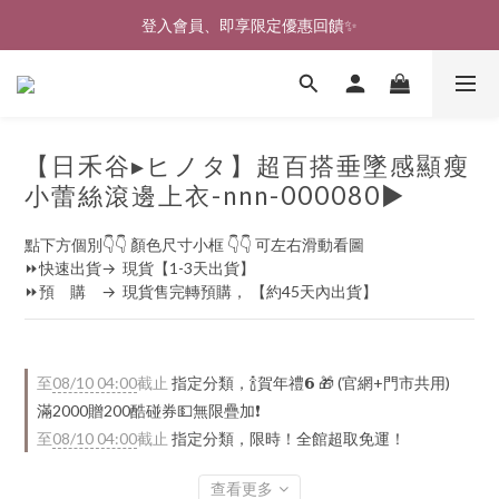
登入會員、即享限定優惠回饋✨
🎉新北淡水實體門市🤗歡迎蒞臨試穿🎉
🎉新北淡水實體門市🤗歡迎蒞臨試穿🎉
【日禾谷▸ヒノタ】超百搭垂墜感顯瘦
小蕾絲滾邊上衣-nnn-000080▶
點下方個別👇👇 顏色尺寸小框 👇👇 可左右滑動看圖
⏩快速出貨→  現貨【1-3天出貨】
⏩預　購　→  現貨售完轉預購， 【約45天內出貨】
至
08/10 04:00
截止
指定分類，🍾賀年禮️𝟲 🎁 (官網+門市共用)
滿2000贈200酷碰券💵無限疊加❗
至
08/10 04:00
截止
指定分類，限時！全館超取免運！
查看更多