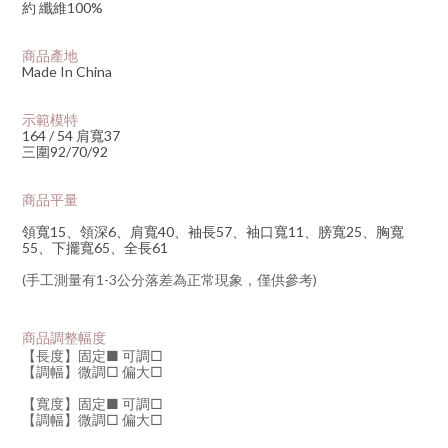
約 纖維100%
商品產地
Made In China
示範模特
164 / 54 肩寬37
三圍92/70/92
商品平量
領寬15
、領深6
、肩寬40
、
袖長57、
袖口寬11
、
膀寬25、胸寬
55、下擺寬65、全長61
(手工測量有1-3公分落差為正常現象，僅供參考)
商品調整幅度
【長度】固定■
可調□
【調幅】微調□ 偏大
□
【寬度】固定
■
可調□
【調幅】微調□
偏大□