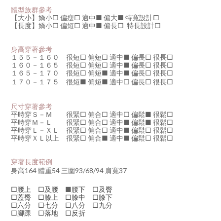
體型族群參考
【大小】嬌小
□
偏瘦
□
適中
■
偏大
■
特寬設計□
【長度】嬌小□
偏短□
適中
■
偏長
□
特長設計
□
身高穿著參考
１５５－１６０ 很短□ 偏短□ 適中
■
偏長
□
很長
□
１６０－１６５ 很短□ 偏短
□
適中
■
偏長
□
很長□
１６５－１７０ 很短□ 偏短
■
適中
■
偏長□ 很長□
１７０－１７５ 很短
■
偏短
■
適中
□
偏長□ 很長□
尺寸穿著參考
平時穿Ｓ－Ｍ 很緊□ 偏合
□
適中□
偏鬆
■
很鬆
□
平時穿
Ｍ－Ｌ 很緊□ 偏合
□
適中
■
偏鬆
■
很鬆□
平時穿
Ｌ－ＸＬ 很緊
□
偏合
□
適中
■
偏鬆□ 很鬆□
平時穿
ＸＬ以上 很緊
□
偏合
■
適中
■
偏鬆□ 很鬆□
穿著長度範例
身高164 體重54 三圍93/68/94 肩寬37
□腰上 □及腰
■
腰下 □及臀
□蓋臀 □膝上 □膝中 □膝下
□六分 □七分 □八分 □九分
□
腳踝
□
落地 □反折