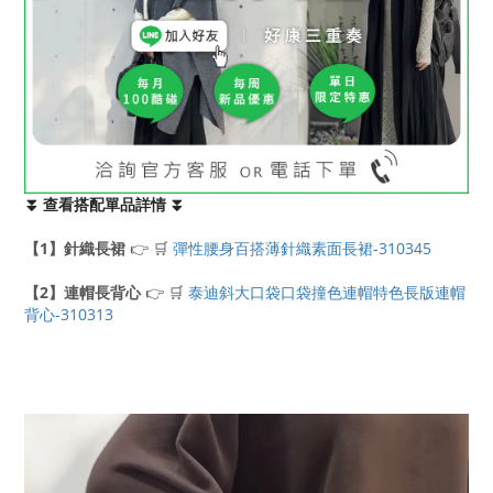
⏬ 查看搭配單品詳情 ⏬
【1】針織長裙
👉 🛒
彈性腰身百搭薄針織素面長裙-310345
【2】連帽長背心
👉 🛒
泰迪斜大口袋口袋撞色連帽特色長版連帽
背心-310313