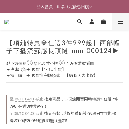
🎉新北淡水實體門市🤗歡迎蒞臨試穿🎉
登入會員、即享限定優惠回饋✨
🎉新北淡水實體門市🤗歡迎蒞臨試穿🎉
【項鏈特惠💎任選3件999起】西部帽
子下擺流蘇感長項鏈-nnn-000124▶
點下方個別👇👇 顏色尺寸小框 👇👇 可左右滑動看圖
⏩快速出貨→  現貨【1-3天出貨】
⏩預　購　→  現貨售完轉預購， 【約45天內出貨】
至
08/10 04:00
截止
指定商品，✨項鍊開賣限時特惠✨任選2件
798‼️任選3件共999！
至
08/10 04:00
截止
指定分類，🍾賀年禮️𝟲 🎁 (官網+門市共用)
滿2000贈200酷碰券💵無限疊加❗