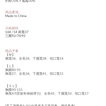
約棉70% + 氨綸30%
商品產地
Made In China
示範模特
164 / 54 肩寬37
三圍92/70/92
商品平量
【Ｍ】
胸寬36、全長36、下擺寬38、領口寬14
【Ｌ】
胸圍80-95
胸寬37、全長36、下擺寬41、領口寬15
【ＸＬ】
胸圍90-115
胸寬47(背後有伸縮彈力)、
全長43、下擺寬50、領口寬17
(手工測量有1-3公分落差為正常現象，僅供參考)