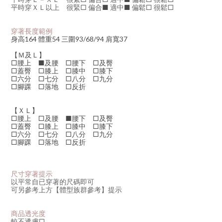
平時穿
ＸＬ以上
很緊
□
偏合
■
適中
■
偏鬆□ 很鬆□
穿著長度範例
身高164 體重54 三圍93/68/94 肩寬37
【Ｍ及Ｌ】
□腰上 ■及腰 □腰下 □及臀
□蓋臀 □膝上 □膝中 □膝下
□六分 □七分 □八分 □九分
□腳踝 □落地 □反折
【ＸＬ】
□腰上 □及腰 ■腰下 □及臀
□蓋臀 □膝上 □膝中 □膝下
□六分 □七分 □八分 □九分
□腳踝 □落地 □反折
尺寸穿著提示
以平常自已穿著的尺碼即可
可另參考上方【體型族群參考】提示
商品透光度
較不透膚
□