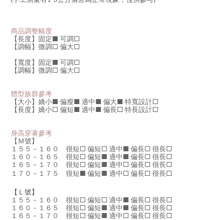
商品調整幅度
【長度】固定■ 可調
□
【調幅】微調□ 偏大
□
【寬度】固定
■
可調
□
【調幅】微調
□
偏大□
體型族群參考
【大小】嬌小
■
偏瘦
■
適中
■
偏大
■
特寬設計□
【長度】嬌小
□
偏短
■
適中
■
偏長□ 特長設計□
身高穿著參考
【Ｍ號】
１５５－１６０ 很短□ 偏短□ 適中■
偏長
□
很長□
１６０－１６５ 很短□ 偏短
■
適中
■
偏長□ 很長□
１６５－１７０ 很短□ 偏短
■
適中
□
偏長□ 很長□
１７０－１７５ 很短
■
偏短
■
適中□ 偏長□ 很長□
【Ｌ號】
１５５－１６０ 很短□ 偏短□ 適中■
偏長
□
很長□
１６０－１６５ 很短□ 偏短
■
適中
■
偏長□ 很長□
１６５－１７０ 很短□ 偏短
■
適中
□
偏長□ 很長□