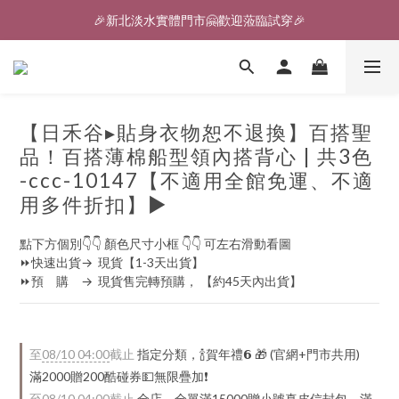
🎉新北淡水實體門市🤗歡迎蒞臨試穿🎉
🎉新北淡水實體門市🤗歡迎蒞臨試穿🎉
登入會員、即享限定優惠回饋✨
🎉新北淡水實體門市🤗歡迎蒞臨試穿🎉
【日禾谷▸貼身衣物恕不退換】百搭聖
品！百搭薄棉船型領內搭背心 | 共3色
-ccc-10147【不適用全館免運、不適
用多件折扣】▶
點下方個別👇👇 顏色尺寸小框 👇👇 可左右滑動看圖
⏩快速出貨→  現貨【1-3天出貨】
⏩預　購　→  現貨售完轉預購， 【約45天內出貨】
至
08/10 04:00
截止
指定分類，🍾賀年禮️𝟲 🎁 (官網+門市共用)
滿2000贈200酷碰券💵無限疊加❗
至
08/10 04:00
截止
全店，全單滿15000贈小號真皮信封包、滿