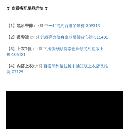
⏬ 查看搭配單品詳情 ⏬
【1】
黑吊帶褲
👉 🛒
中一釦簡約百搭吊帶褲-309313
【2】吊帶裙
👉 🛒
針織彈力修身傘狀吊帶背心裙-311401
【3】上衣T恤
👉 🛒
下擺弧形顯瘦素色圓領簡約短版上
衣-106421
【4】內搭上衣
👉 🛒
百搭簡約後拉鏈中袖短版上衣店長推
薦-07129