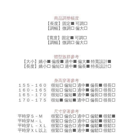
商品調整幅度
【長度】固定■ 可調
□
【調幅】微調□ 偏大
□
【寬度】固定
■
可調
□
【調幅】微調
□
偏大□
體型族群參考
【大小】嬌小
■
偏瘦
■
適中
■
偏大
■
特寬設計
■
【長度】嬌小
□
偏短
□
適中
■
偏長
■
特長設計□
身高穿著參考
１５５－１６０ 很短□ 偏短□ 適中
■
偏長
■
很長□
１６０－１６５ 很短□ 偏短
□
適中
■
偏長□ 很長□
１６５－１７０ 很短□ 偏短
■
適中
■
偏長□ 很長□
１７０－１７５ 很短
■
偏短
■
適中□ 偏長□ 很長□
尺寸穿著參考
平時穿Ｓ－Ｍ 很緊□ 偏合
□
適中
□
偏鬆■ 很鬆
■
平時穿
Ｍ－Ｌ 很緊□ 偏合
□
適中
□
偏鬆
■
很鬆□
平時穿
Ｌ－ＸＬ 很緊
□
偏合
□
適中
■
偏鬆
■
很鬆□
平時穿
ＸＬ以上 很緊
□
偏合
■
適中
■
偏鬆□ 很鬆□