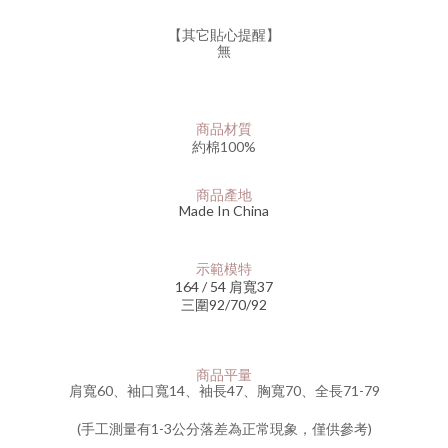
【其它貼心提醒】
無
商品材質
約棉100%
商品產地
Made In China
示範模特
164 / 54 肩寬37
三圍92/70/92
商品平量
肩寬60
、
袖口寬14
、
袖長47
、
胸寬70
、
全長71-79
(手工測量有1-3公分落差為正常現象，僅供參考)