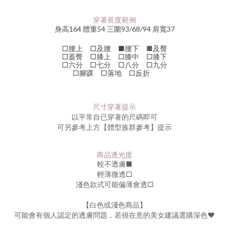
穿著長度範例
身高164 體重54 三圍93/68/94 肩寬37
□腰上 □及腰 ■腰下
■
及臀
□蓋臀 □膝上 □膝中 □膝下
□六分 □七分 □八分 □九分
□腳踝 □落地 □反折
尺寸穿著提示
以平常自已穿著的尺碼即可
可另參考上方【體型族群參考】提示
商品透光度
較不透膚
■
輕薄微透□
淺色款式可能偏薄會透□
【白色或淺色商品】
可能會有個人認定的透膚問題，若很在意的美女建議選購深色♥