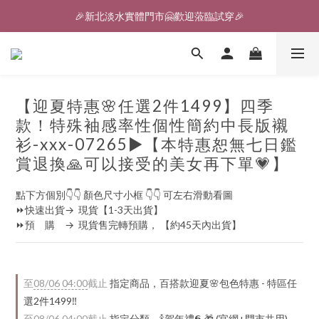
🎉新北淡水實體門市🤗歡迎蒞臨試穿🎉
🎉新北淡水實體門市🤗歡迎蒞臨試穿🎉
登入會員、即享限定優惠回饋✨
🎉新北淡水實體門市🤗歡迎蒞臨試穿🎉
【迎夏特惠🌸任選2件1499】四季
款！特殊袖感率性個性簡約中長版襯
衫-xxx-07265▶【本特惠恕無七日鑑
賞退換🙏可以接受的美女再下單💗】
點下方個別👇👇 顏色尺寸小框 👇👇 可左右滑動看圖
⏩快速出貨→  現貨【1-3天出貨】
⏩預　購　→  現貨售完轉預購， 【約45天內出貨】
至
08/06 04:00
截止
指定商品，百搭款迎夏🌸包色特惠 - 特區任
選2件1499‼️
至
08/06 04:00
截止
指定分類，🍾賀年禮️𝟲 🎁 (官網+門市共用)