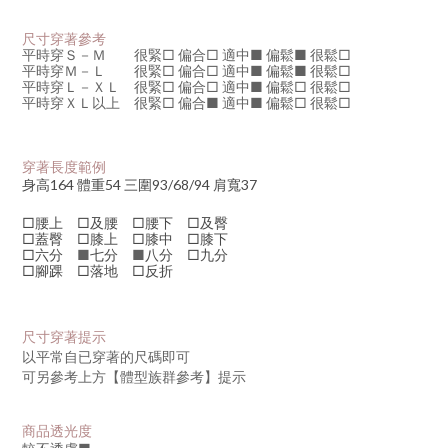
尺寸穿著參考
平時穿Ｓ－Ｍ 很緊□ 偏合
□
適中
■
偏鬆
■
很鬆□
平時穿
Ｍ－Ｌ 很緊□ 偏合
□
適中
■
偏鬆
■
很鬆□
平時穿
Ｌ－ＸＬ 很緊
□
偏合
□
適中
■
偏鬆□ 很鬆□
平時穿
ＸＬ以上 很緊
□
偏合
■
適中
■
偏鬆□ 很鬆□
穿著長度範例
身高164 體重54 三圍93/68/94 肩寬37
□腰上 □及腰 □腰下 □及臀
□蓋臀 □膝上 □膝中 □膝下
□六分
■
七分
■
八分 □九分
□腳踝 □落地 □反折
尺寸穿著提示
以平常自已穿著的尺碼即可
可另參考上方【體型族群參考】提示
商品透光度