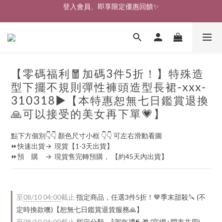
🎉新北淡水實體門市🤗歡迎蒞臨試穿🎉
登入會員、即享限定優惠回饋✨
🎉新北淡水實體門市🤗歡迎蒞臨試穿🎉
【零碼福利🧧加碼3件5折！】特殊造
型下擺不規則彈性褲頭造型長裙-xxx-
310318▶【本特惠恕無七日鑑賞退換
🙏可以接受的美女再下單💗】
點下方個別👇👇 顏色尺寸小框 👇👇 可左右滑動看圖
⏩快速出貨→  現貨【1-3天出貨】
⏩預　購　→  現貨售完轉預購， 【約45天內出貨】
至
08/10 04:00
截止
指定商品，任選3件5折！🤎季末甜殺🔪 (不
定時換款噢)【恕無七日鑑賞退貨服務🙏】
至
08/10 04:00
截止
指定分類，🍾賀年禮️𝟲 🎁 (官網+門市共用)