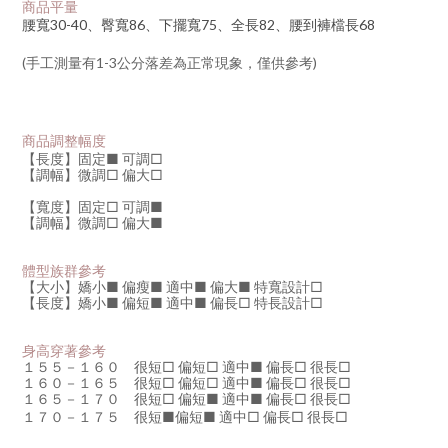
商品平量
腰寬30-40、臀寬86、下擺寬75、全長82、腰到褲檔長68
(手工測量有1-3公分落差為正常現象，僅供參考)
商品調整幅度
【長度】固定■ 可調
□
【調幅】微調□ 偏大
□
【寬度】固定□ 可調
■
【調幅】微調
□
偏大
■
體型族群參考
【大小】嬌小
■
偏瘦
■
適中
■
偏大
■
特寬設計□
【長度】嬌小
■
偏短
■
適中
■
偏長□ 特長設計□
身高穿著參考
１５５－１６０ 很短□ 偏短□ 適中
■
偏長
□
很長□
１６０－１６５ 很短□ 偏短
□
適中
■
偏長□ 很長□
１６５－１７０ 很短□ 偏短
■
適中
■
偏長□ 很長□
１７０－１７５ 很短
■
偏短
■
適中□ 偏長□ 很長□