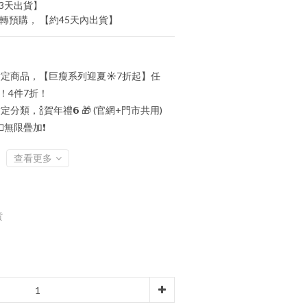
-3天出貨】
完轉預購， 【約45天內出貨】
定商品，【巨瘦系列迎夏☀️7折起】任
折！4件7折！
定分類，🍾賀年禮️𝟲 🎁 (官網+門市共用)
💵無限疊加❗
查看更多
貨