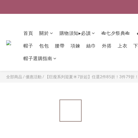
首頁
關於
購物須知▸必讀
🎋七夕祭典🎋
帽子
包包
腰帶
項鍊
絲巾
外搭
上衣
帽子選購指南
全部商品
/
優惠活動
/
【巨瘦系列迎夏☀️7折起】任選2件85折！3件79折