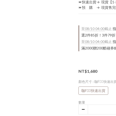
⏩快速出貨→  現貨【1
⏩預　購　→  現貨售
至
08/10 04:00
截止
指
選2件85折！3件79
至
08/10 04:00
截止
指
滿2000贈200酷碰券
NT$1,680
顏色尺寸
: 咖F👈🏻快速出
咖F👈🏻快速出貨
數量