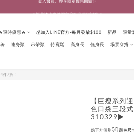
🎉新北淡水實體門市🤗歡迎蒞臨試穿🎉
🎉新北淡水實體門市🤗歡迎蒞臨試穿🎉
登入會員、即享限定優惠回饋✨
🔥限時優惠🔥
💰加入LINE官方-每月發放$100
新品
限量
🎉新北淡水實體門市🤗歡迎蒞臨試穿🎉
下著
連身類
吊帶類
特寬鬆
高身長
低身長
場景穿搭
！4件7折！
【巨瘦系列迎
色口袋三段式可
310329▶
點下方個別👇👇 顏色尺