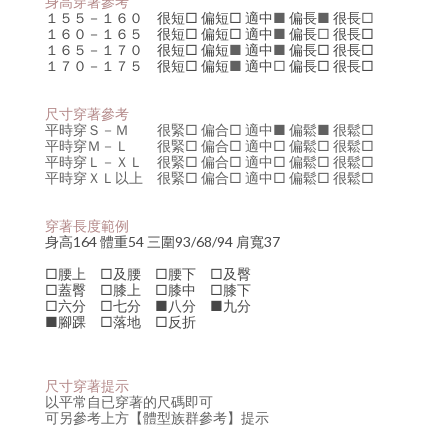
身高穿著參考
１５５－１６０ 很短□ 偏短□ 適中
■
偏長
■
很長
□
１６０－１６５ 很短□ 偏短□ 適中
■
偏長
□
很長□
１６５－１７０ 很短□ 偏短
■
適中
■
偏長□ 很長□
１７０－１７５ 很短□ 偏短
■
適中
□
偏長□ 很長□
尺寸穿著參考
平時穿
Ｓ－Ｍ
很緊□ 偏合□ 適中
■
偏鬆
■
很鬆□
平時穿
Ｍ－Ｌ
很緊□ 偏合□ 適中
□
偏鬆□ 很鬆□
平時穿
Ｌ－ＸＬ
很緊□ 偏合
□
適中
□
偏鬆□ 很鬆□
平時穿
ＸＬ以上
很緊
□
偏合
□
適中□ 偏鬆□ 很鬆□
穿著長度範例
身高164 體重54 三圍93/68/94 肩寬37
□腰上 □及腰 □腰下 □及臀
□蓋臀 □膝上 □膝中 □膝下
□六分 □七分 ■八分 ■九分
■腳踝 □落地 □反折
尺寸穿著提示
以平常自已穿著的尺碼即可
可另參考上方【體型族群參考】提示