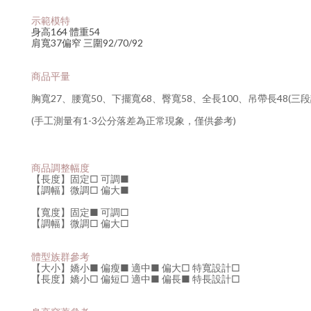
示範模特
身高164 體重54
肩寬37偏窄 三圍92/70/92
商品平量
胸寬27、腰寬50、下擺寬68、臀寬58、全長100、吊帶長48(三段
(手工測量有1-3公分落差為正常現象，僅供參考)
商品調整幅度
【長度】固定□ 可調■
【調幅】微調□ 偏大
■
【寬度】固定
■
可調
□
【調幅】微調
□
偏大□
體型族群參考
【大小】嬌小
■
偏瘦
■
適中
■
偏大□ 特寬設計□
【長度】嬌小
□
偏短
□
適中
■
偏長
■
特長設計□