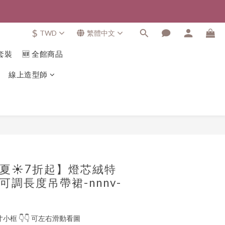
$
TWD
繁體中文
套裝
🆕 全館商品
線上造型師
立即購買
夏☀️7折起】燈芯絨特
調長度吊帶裙-nnnv-
寸小框 👇👇 可左右滑動看圖