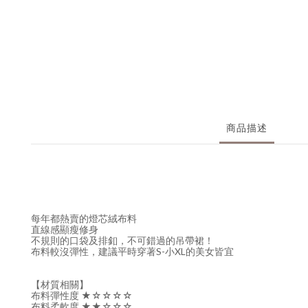
商品描述
每年都熱賣的燈芯絨布料
直線感顯瘦修身
不規則的口袋及排釦，不可錯過的吊帶裙！
布料較沒彈性，建議平時穿著S-小XL的美女皆宜
【材質相關】
布料彈性度 ★☆☆☆☆
布料柔軟度 ★★☆☆☆