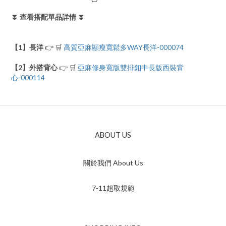
⏬ 查看搭配單品詳情 ⏬
【1】長洋
👉 🛒
高質亞麻顯瘦寬鬆多WAY長洋-000074
【2】外搭背心
👉 🛒
亞麻修身寬版雙排釦中長版西裝背
心-000114
ABOUT US
關於我們 About Us
7-11超取規範