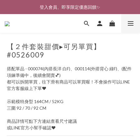
🎉新北淡水實體門市🤗歡迎蒞臨試穿🎉
登入會員、即享限定優惠回饋✨
🎉新北淡水實體門市🤗歡迎蒞臨試穿🎉
【２件套裝甜價▸可另單買】
#0526009
搭配單品 - 000074(內搭長洋 白F)、000114(外搭背心 綠F)、(配件
項鍊準備中，後續會開賣💕)
都可以拆開單買，往下滑有商品可以單買喔！不會操作可以LINE
官方客服線上下單♥
示範模特身型 164CM / 52KG
三圍 92 / 70 / 92 CM
商品詳情可點下方連結查看尺寸建議
或LINE官方小幫手確認♥