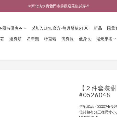
🎉新北淡水實體門市🤗歡迎蒞臨試穿🎉
🎉新北淡水實體門市🤗歡迎蒞臨試穿🎉
登入會員、即享限定優惠回饋✨
🔥限時優惠🔥
💰加入LINE官方-每月發放$100
新品
限量
🎉新北淡水實體門市🤗歡迎蒞臨試穿🎉
下著
連身類
吊帶類
特寬鬆
高身長
低身長
場景穿搭
【２件套裝甜
#0526048
搭配單品 - 000074(長洋
信封包有分三種尺寸小