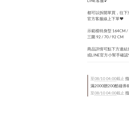
LINE客服💕
都可以拆開單買，往下滑
官方客服線上下單♥
示範模特身型 164CM / 
三圍 92 / 70 / 92 CM
商品詳情可點下方連結
或LINE官方小幫手確認
至
08/10 04:00
截止
指
滿2000贈200酷碰券
至
08/10 04:00
截止
指