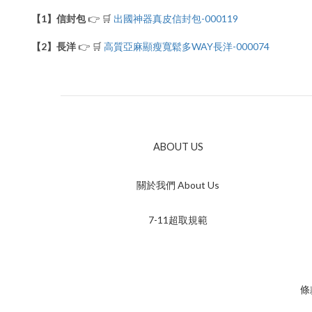
【1】信封包
👉 🛒
出國神器真皮信封包-000119
【2】長洋
👉 🛒
高質亞麻顯瘦寬鬆多WAY長洋-000074
ABOUT US
關於我們 About Us
7-11超取規範
條款