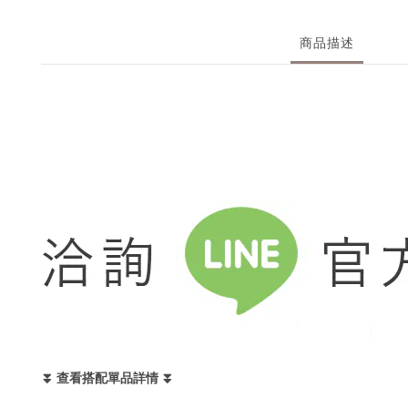
商品描述
⏬ 查看搭配單品詳情 ⏬