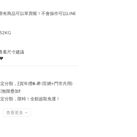
有商品可以單買喔！不會操作可以LINE
52KG
查看尺寸建議
♥
定分類，🍾賀年禮️𝟲 🎁 (官網+門市共用)
💵無限疊加❗
定分類，限時！全館超取免運！
查看更多