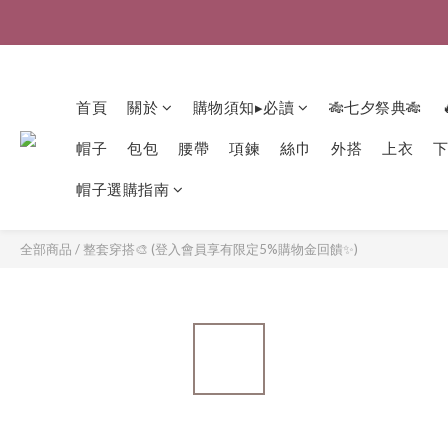
首頁
關於
購物須知▸必讀
🎋七夕祭典🎋
帽子
包包
腰帶
項鍊
絲巾
外搭
上衣
帽子選購指南
全部商品
/
整套穿搭🎨 (登入會員享有限定5%購物金回饋✨)