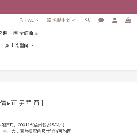
$
TWD
繁體中文
套裝
🆕 全館商品
線上造型師
價▸可另單買】
 淺黃F)、000119(信封包 綠S/M/L)
、中、大，圖片搭配的尺寸詳情可詢問