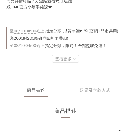
商品詳情可點下方連結查看尺寸建議
或LINE官方小幫手確認♥
至
08/10 04:00
截止
指定分類，🍾賀年禮️𝟲 🎁 (官網+門市共用)
滿2000贈200酷碰券💵無限疊加❗
至
08/10 04:00
截止
指定分類，限時！全館超取免運！
查看更多
商品描述
送貨及付款方式
商品描述