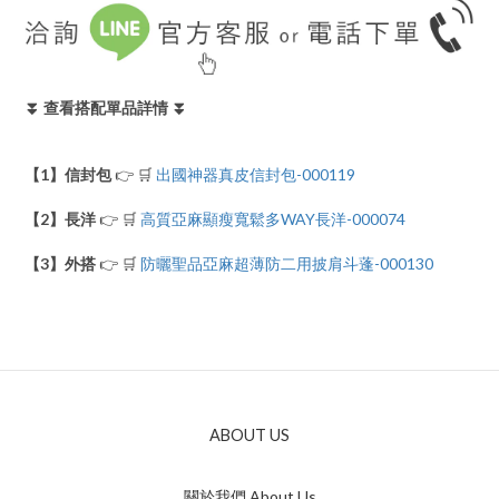
⏬ 查看搭配單品詳情 ⏬
【1】信封包
👉 🛒
出國神器真皮信封包-000119
【2】長洋
👉 🛒
高質亞麻顯瘦寬鬆多WAY長洋-000074
【3】
外搭
👉 🛒
防曬聖品亞麻超薄防二用披肩斗蓬-000130
ABOUT US
關於我們 About Us