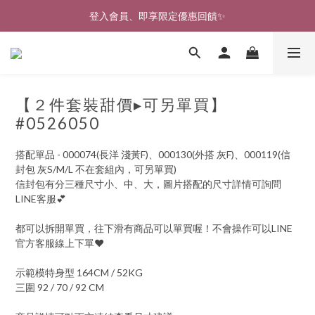
🎉新北淡水實體門市🤗歡迎蒞臨試穿🎉
登入會員、即享限定優惠回饋✨
🎉新北淡水實體門市🤗歡迎蒞臨試穿🎉
【２件套裝甜價▸可另單買】
#0526050
搭配單品 - 000074(長洋 淺黃F)、000130(外搭 灰F)、000119(信
封包 灰S/M/L 不在套組內，可另單買)
信封包有分三種尺寸小、中、大，圖片搭配的尺寸詳情可詢問
LINE客服💕
都可以拆開單買，往下滑有商品可以單買喔！不會操作可以LINE
官方客服線上下單♥
示範模特身型 164CM / 52KG
三圍 92 / 70 / 92 CM